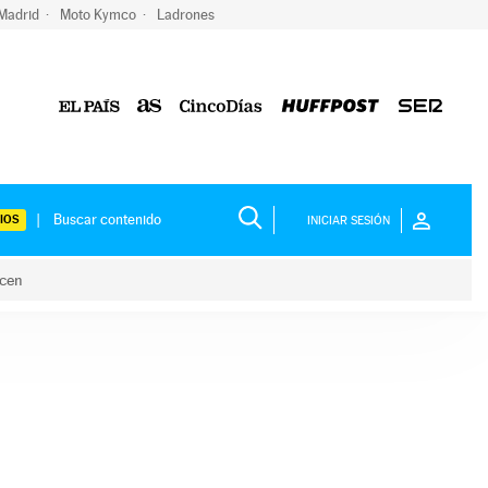
 Madrid
Moto Kymco
Ladrones
IOS
INICIAR SESIÓN
acen
lo hacen