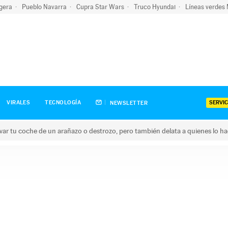
igera
Pueblo Navarra
Cupra Star Wars
Truco Hyundai
Líneas verdes
SERVIC
VIRALES
TECNOLOGÍA
NEWSLETTER
ar tu coche de un arañazo o destrozo, pero también delata a quienes lo h
 coche de un arañazo o destrozo, pero también delata a quienes 