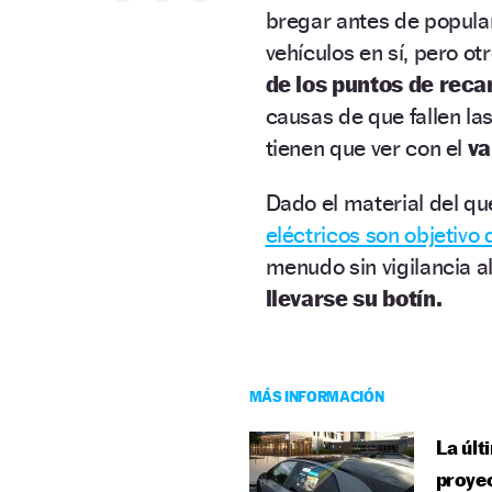
bregar antes de popular
vehículos en sí, pero o
de los puntos de reca
causas de que fallen la
tienen que ver con el
va
Dado el material del q
eléctricos son objetivo 
menudo sin vigilancia a
llevarse su botín.
MÁS INFORMACIÓN
La últ
proyec