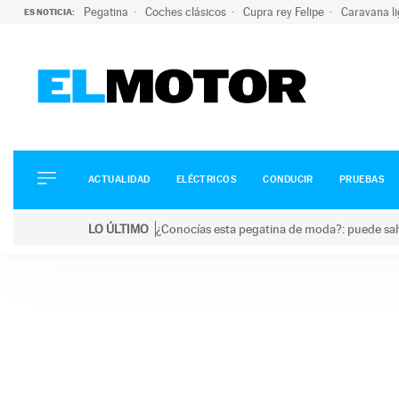
Pegatina
Coches clásicos
Cupra rey Felipe
Caravana l
ES NOTICIA:
ACTUALIDAD
ELÉCTRICOS
CONDUCIR
ACTUALIDAD
ELÉCTRICOS
CONDUCIR
PRUEBAS
PRUEBAS
Saltar
VIRALES
LO ÚLTIMO
¿Conocías esta pegatina de moda?: puede salv
al
PODCAST
LO ÚLTIMO
¿Conocías esta pegatina de moda?: puede salvar tu
contenido
MOTOS
TECNOLOGÍA
SUPERCOCHES
MOTORTV
PREMIOS
SERVICIOS