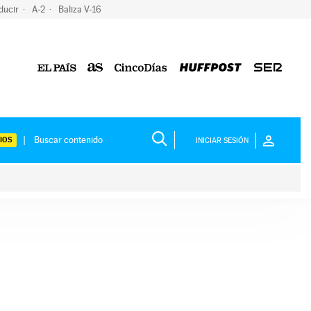
ducir
A-2
Baliza V-16
IOS
INICIAR SESIÓN
ium