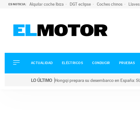
Alquilar coche Ibiza
DGT eclipse
Coches chinos
Llaves
ES NOTICIA:
ACTUALIDAD
ELÉCTRICOS
CONDUCIR
ACTUALIDAD
ELÉCTRICOS
CONDUCIR
PRUEBAS
PRUEBAS
Saltar
VIRALES
LO ÚLTIMO
Hongqi prepara su desembarco en España: SU
al
PODCAST
LO ÚLTIMO
Hongqi prepara su desembarco en España: SUV eléc
contenido
MOTOS
TECNOLOGÍA
SUPERCOCHES
MOTORTV
PREMIOS
SERVICIOS