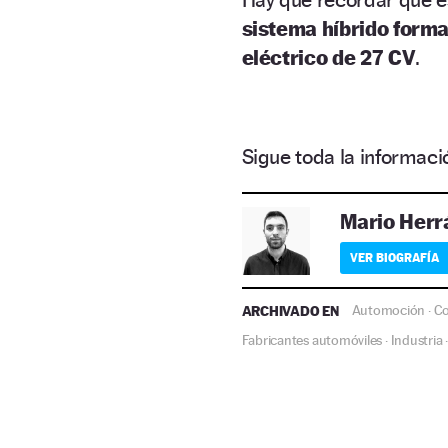
sistema híbrido forma
eléctrico de 27 CV
.
Sigue toda la informa
Mario Herr
VER BIOGRAFÍA
ARCHIVADO EN
Automoción
C
·
Fabricantes automóviles
Industria
·