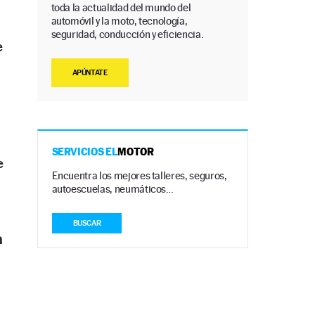
toda la actualidad del mundo del
automóvil y la moto, tecnología,
seguridad, conducción y eficiencia.
e
APÚNTATE
SERVICIOS EL
MOTOR
e
Encuentra los mejores talleres, seguros,
autoescuelas, neumáticos…
BUSCAR
a