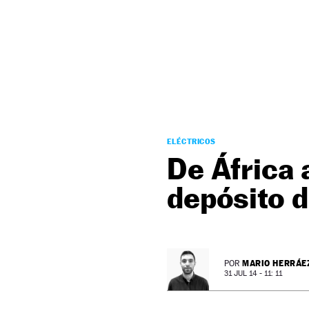
NEWSLETTER
SÍGUENOS
ELÉCTRICOS
De África 
depósito 
MARIO HERRÁE
POR
31 JUL 14 - 11: 11