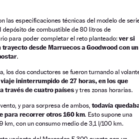
n las especificaciones técnicas del modelo de seri
l depósito de combustible de 80 litros de
rio para poder completar el reto planteado:
ver si
n trayecto desde Marruecos a Goodwood con un
postar
.
, los dos conductores se fueron turnando al volant
 viaje ininterrumpido de 27 horas, en los que
a través de cuatro países
y tres zonas horarias.
evento, y para sorpresa de ambos,
todavía quedab
e para recorrer otros 160 km
. Esto supone una
29 km, con un consumo medio de 3,1 l/100 km.
sta variante del Mercedes E 300 cuenta con un