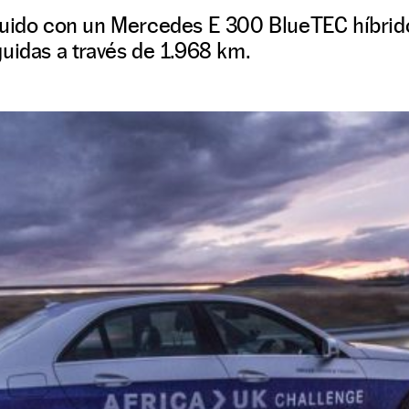
guido con un Mercedes E 300 BlueTEC híbri
uidas a través de 1.968 km.