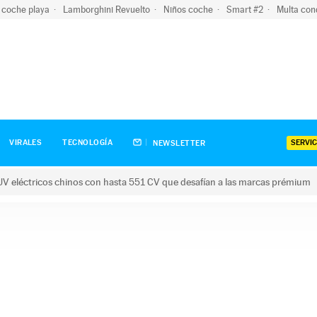
 coche playa
Lamborghini Revuelto
Niños coche
Smart #2
Multa con
SERVIC
VIRALES
TECNOLOGÍA
NEWSLETTER
V eléctricos chinos con hasta 551 CV que desafían a las marcas prémium
tricos chinos con hasta 551 CV que desafían a las marcas prém