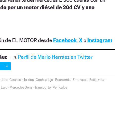
do por un motor diésel de 204 CV y uno
ción de EL MOTOR desde
Facebook
,
X
o
Instagram
áez
Perfil de Mario Herráez en Twitter
oches
Coches híbridos
Coches lujo
Economía
Empresas
Estilo vida
·
·
·
·
·
·
Lujo
Mercedes Benz
Transporte
Vehículos
·
·
·
·