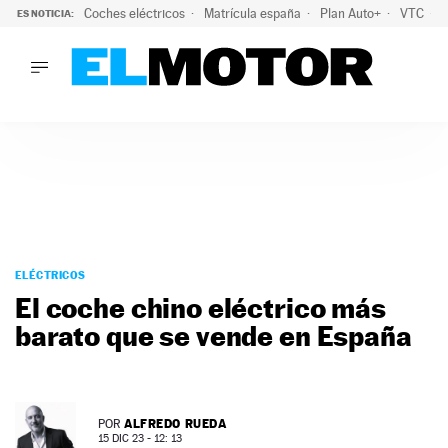
Coches eléctricos
Matrícula españa
Plan Auto+
VTC
ES NOTICIA:
LO ÚLTIMO
La Lista Blanca del Programa Auto+: todos los coches eléct
LO ÚLTIMO
La Lista Blanca del Programa Auto+: todos los coches eléctr
ACTUALIDAD
ELÉCTRICOS
CONDUCIR
PRUEBAS
Saltar
VIRALES
al
ELÉCTRICOS
PODCAST
contenido
El coche chino eléctrico más
MOTOS
barato que se vende en España
TECNOLOGÍA
SUPERCOCHES
MOTORTV
PREMIOS
ALFREDO RUEDA
POR
SERVICIOS
15 DIC 23 - 12: 13