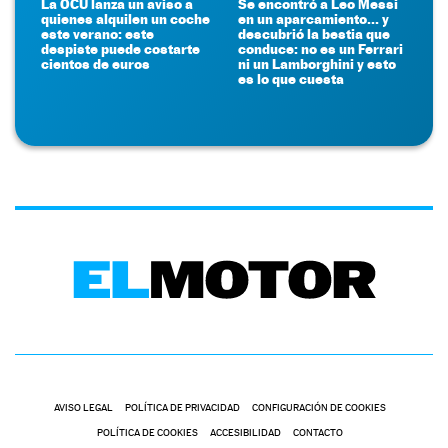
La OCU lanza un aviso a
Se encontró a Leo Messi
quienes alquilen un coche
en un aparcamiento... y
este verano: este
descubrió la bestia que
despiste puede costarte
conduce: no es un Ferrari
cientos de euros
ni un Lamborghini y esto
es lo que cuesta
AVISO LEGAL
POLÍTICA DE PRIVACIDAD
CONFIGURACIÓN DE COOKIES
POLÍTICA DE COOKIES
ACCESIBILIDAD
CONTACTO