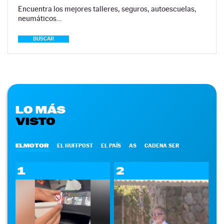
Encuentra los mejores talleres, seguros, autoescuelas,
neumáticos…
BUSCAR
LO MÁS
VISTO
ELMOTOR
EL HUFFPOST
EL PAÍS
AS
CADENA SER
1
2