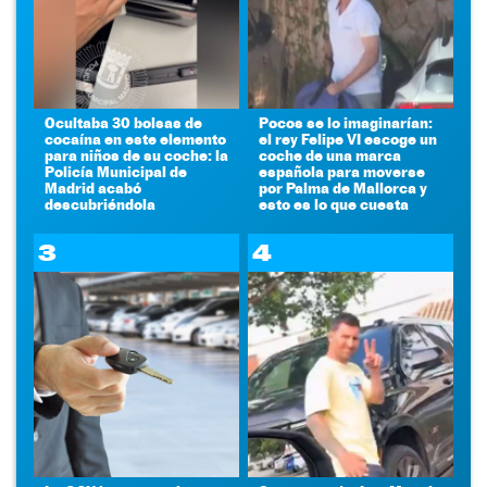
Ocultaba 30 bolsas de
Pocos se lo imaginarían:
cocaína en este elemento
el rey Felipe VI escoge un
para niños de su coche: la
coche de una marca
Policía Municipal de
española para moverse
Madrid acabó
por Palma de Mallorca y
descubriéndola
esto es lo que cuesta
3
4