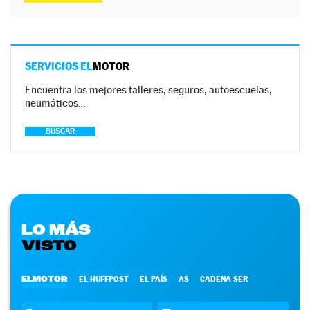
SERVICIOS EL
MOTOR
Encuentra los mejores talleres, seguros, autoescuelas,
neumáticos…
BUSCAR
LO MÁS
VISTO
ELMOTOR
EL HUFFPOST
EL PAÍS
AS
CADENA SER