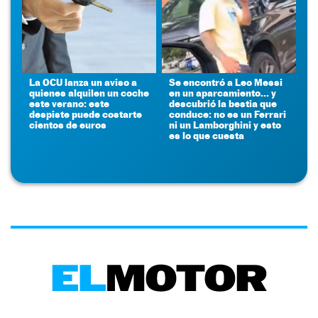
La OCU lanza un aviso a
Se encontró a Leo Messi
quienes alquilen un coche
en un aparcamiento... y
este verano: este
descubrió la bestia que
despiste puede costarte
conduce: no es un Ferrari
cientos de euros
ni un Lamborghini y esto
es lo que cuesta