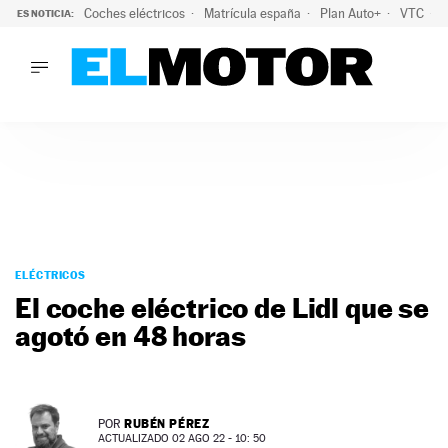
Coches eléctricos
Matrícula españa
Plan Auto+
VTC
ES NOTICIA:
LO ÚLTIMO
La Lista Blanca del Programa Auto+: todos los coches eléct
LO ÚLTIMO
La Lista Blanca del Programa Auto+: todos los coches eléctr
ACTUALIDAD
ELÉCTRICOS
CONDUCIR
PRUEBAS
Saltar
VIRALES
al
ELÉCTRICOS
PODCAST
contenido
El coche eléctrico de Lidl que se
MOTOS
agotó en 48 horas
TECNOLOGÍA
SUPERCOCHES
MOTORTV
PREMIOS
RUBÉN PÉREZ
POR
SERVICIOS
ACTUALIZADO 02 AGO 22 - 10: 50