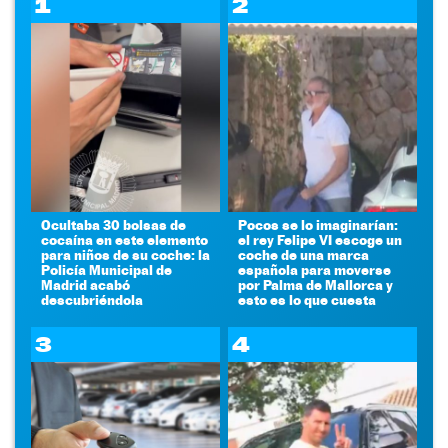
1
2
Ocultaba 30 bolsas de
Pocos se lo imaginarían:
cocaína en este elemento
el rey Felipe VI escoge un
para niños de su coche: la
coche de una marca
Policía Municipal de
española para moverse
Madrid acabó
por Palma de Mallorca y
descubriéndola
esto es lo que cuesta
3
4