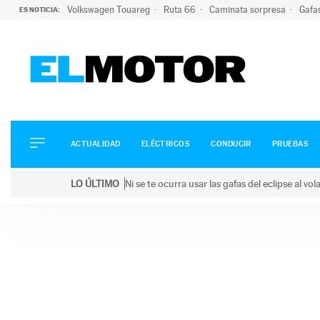
Volkswagen Touareg
Ruta 66
Caminata sorpresa
Gafa
ES NOTICIA:
ACTUALIDAD
ELÉCTRICOS
CONDUCIR
ACTUALIDAD
ELÉCTRICOS
CONDUCIR
PRUEBAS
PRUEBAS
Saltar
VIRALES
LO ÚLTIMO
Ni se te ocurra usar las gafas del eclipse al v
al
PODCAST
LO ÚLTIMO
Ni se te ocurra usar las gafas del eclipse al volant
contenido
MOTOS
TECNOLOGÍA
SUPERCOCHES
MOTORTV
PREMIOS
SERVICIOS