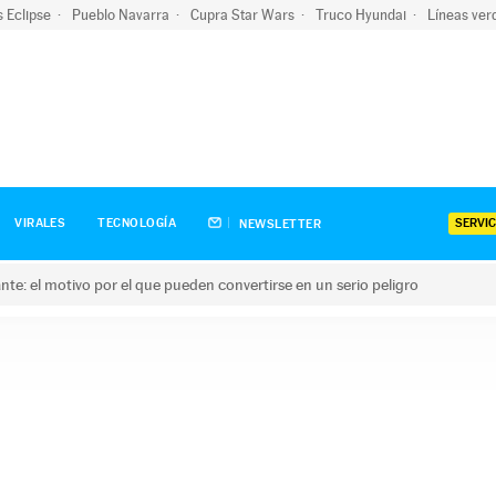
s Eclipse
Pueblo Navarra
Cupra Star Wars
Truco Hyundai
Líneas ver
SERVIC
VIRALES
TECNOLOGÍA
NEWSLETTER
olante: el motivo por el que pueden convertirse en un serio peligro
e: el motivo por el que pueden convertirse en un serio peligro