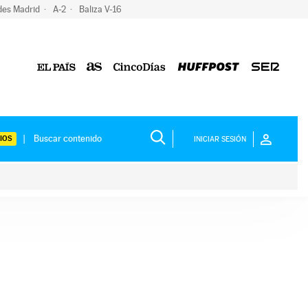
des Madrid
A-2
Baliza V-16
IOS
INICIAR SESIÓN