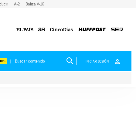
ducir
A-2
Baliza V-16
IOS
INICIAR SESIÓN
ium