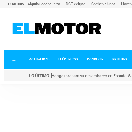
Alquilar coche Ibiza
DGT eclipse
Coches chinos
Llaves
ES NOTICIA:
ACTUALIDAD
ELÉCTRICOS
CONDUCIR
ACTUALIDAD
ELÉCTRICOS
CONDUCIR
PRUEBAS
PRUEBAS
Saltar
VIRALES
LO ÚLTIMO
Hongqi prepara su desembarco en España: SU
al
PODCAST
LO ÚLTIMO
Hongqi prepara su desembarco en España: SUV eléc
contenido
MOTOS
TECNOLOGÍA
SUPERCOCHES
MOTORTV
PREMIOS
SERVICIOS