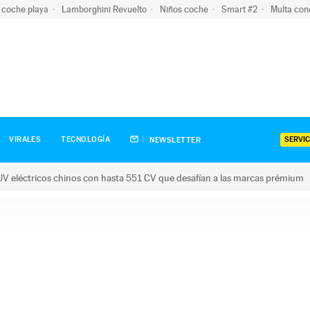
 coche playa
Lamborghini Revuelto
Niños coche
Smart #2
Multa con
SERVIC
VIRALES
TECNOLOGÍA
NEWSLETTER
V eléctricos chinos con hasta 551 CV que desafían a las marcas prémium
tricos chinos con hasta 551 CV que desafían a las marcas prém