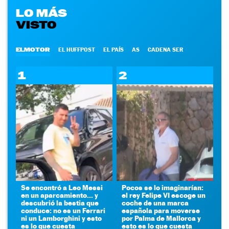
LO MÁS
VISTO
ELMOTOR
EL HUFFPOST
EL PAÍS
AS
CADENA SER
1
2
Se encontró a Leo Messi
Pocos se lo imaginarían:
en un aparcamiento... y
el rey Felipe VI escoge un
descubrió la bestia que
coche de una marca
conduce: no es un Ferrari
española para moverse
ni un Lamborghini y esto
por Palma de Mallorca y
es lo que cuesta
esto es lo que cuesta