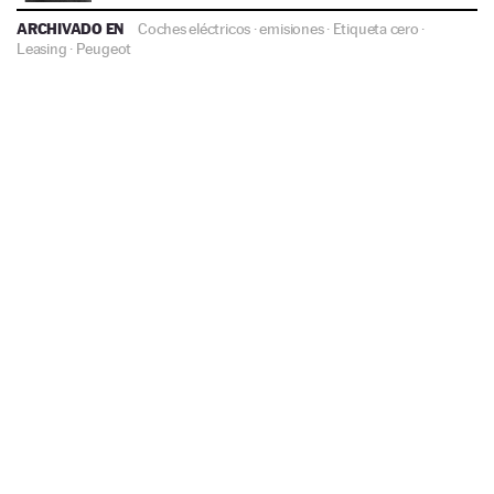
ARCHIVADO EN
Coches eléctricos
·
emisiones
·
Etiqueta cero
·
Leasing
·
Peugeot