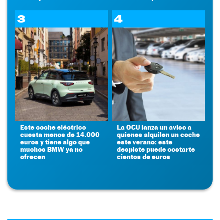
3
4
Este coche eléctrico
La OCU lanza un aviso a
cuesta menos de 14.000
quienes alquilen un coche
euros y tiene algo que
este verano: este
muchos BMW ya no
despiste puede costarte
ofrecen
cientos de euros