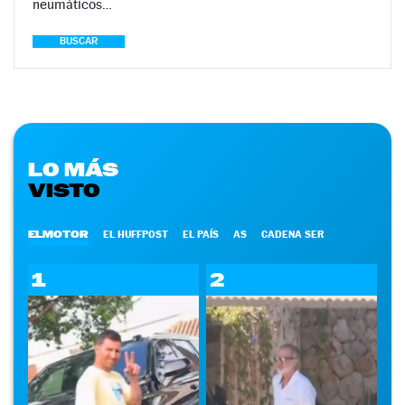
neumáticos…
BUSCAR
LO MÁS
VISTO
ELMOTOR
EL HUFFPOST
EL PAÍS
AS
CADENA SER
1
2