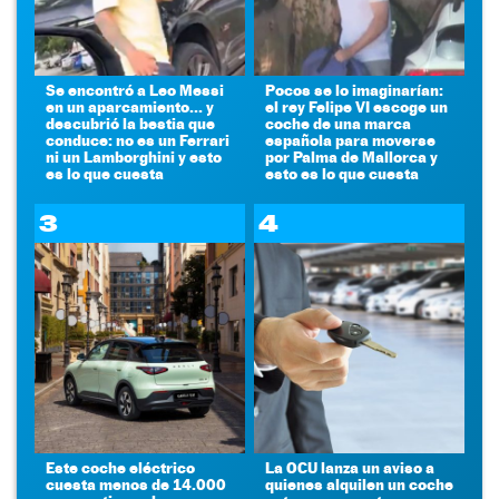
Se encontró a Leo Messi
Pocos se lo imaginarían:
en un aparcamiento... y
el rey Felipe VI escoge un
descubrió la bestia que
coche de una marca
conduce: no es un Ferrari
española para moverse
ni un Lamborghini y esto
por Palma de Mallorca y
es lo que cuesta
esto es lo que cuesta
3
4
Este coche eléctrico
La OCU lanza un aviso a
cuesta menos de 14.000
quienes alquilen un coche