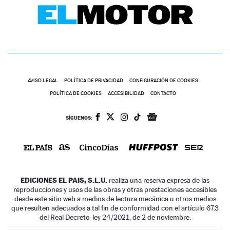
AVISO LEGAL
POLÍTICA DE PRIVACIDAD
CONFIGURACIÓN DE COOKIES
POLÍTICA DE COOKIES
ACCESIBILIDAD
CONTACTO
SÍGUENOS:
EDICIONES EL PAIS, S.L.U.
realiza una reserva expresa de las
reproducciones y usos de las obras y otras prestaciones accesibles
desde este sitio web a medios de lectura mecánica u otros medios
que resulten adecuados a tal fin de conformidad con el artículo 67.3
del Real Decreto-ley 24/2021, de 2 de noviembre.