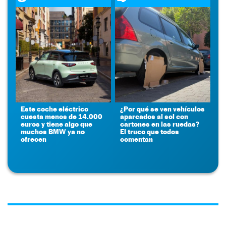
Este coche eléctrico
¿Por qué se ven vehículos
cuesta menos de 14.000
aparcados al sol con
euros y tiene algo que
cartones en las ruedas?
muchos BMW ya no
El truco que todos
ofrecen
comentan