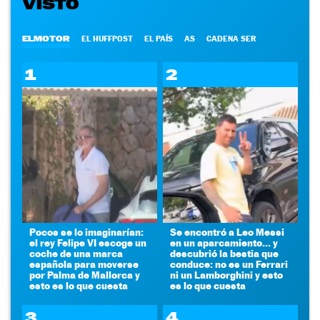
VISTO
ELMOTOR
EL HUFFPOST
EL PAÍS
AS
CADENA SER
1
2
Pocos se lo imaginarían:
Se encontró a Leo Messi
el rey Felipe VI escoge un
en un aparcamiento... y
coche de una marca
descubrió la bestia que
española para moverse
conduce: no es un Ferrari
por Palma de Mallorca y
ni un Lamborghini y esto
esto es lo que cuesta
es lo que cuesta
3
4