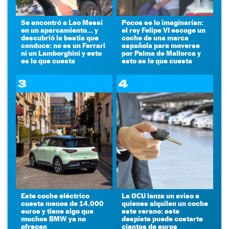
Se encontró a Leo Messi
Pocos se lo imaginarían:
en un aparcamiento... y
el rey Felipe VI escoge un
descubrió la bestia que
coche de una marca
conduce: no es un Ferrari
española para moverse
ni un Lamborghini y esto
por Palma de Mallorca y
es lo que cuesta
esto es lo que cuesta
3
4
Este coche eléctrico
La OCU lanza un aviso a
cuesta menos de 14.000
quienes alquilen un coche
euros y tiene algo que
este verano: este
muchos BMW ya no
despiste puede costarte
ofrecen
cientos de euros