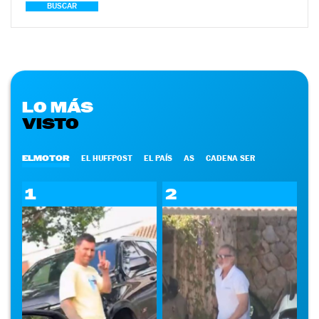
BUSCAR
LO MÁS
VISTO
ELMOTOR
EL HUFFPOST
EL PAÍS
AS
CADENA SER
1
2