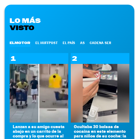
LO MÁS
VISTO
ELMOTOR
EL HUFFPOST
EL PAÍS
AS
CADENA SER
1
2
Lanzan a su amigo cuesta
Ocultaba 30 bolsas de
abajo en un carrito de la
cocaína en este elemento
compra y lo que ocurre al
para niños de su coche: la