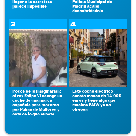
llegar a la carretera
Policía Municipal de
parece imposible
Madrid acabó
descubriéndola
3
4
Pocos se lo imaginarían:
Este coche eléctrico
el rey Felipe VI escoge un
cuesta menos de 14.000
coche de una marca
euros y tiene algo que
española para moverse
muchos BMW ya no
por Palma de Mallorca y
ofrecen
esto es lo que cuesta