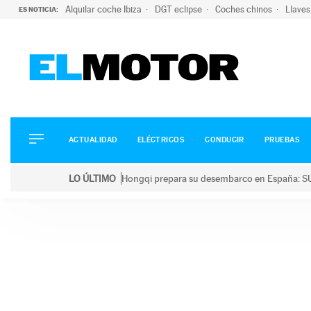
Alquilar coche Ibiza
DGT eclipse
Coches chinos
Llaves
ES NOTICIA:
ACTUALIDAD
ELÉCTRICOS
CONDUCIR
ACTUALIDAD
ELÉCTRICOS
CONDUCIR
PRUEBAS
PRUEBAS
Saltar
VIRALES
LO ÚLTIMO
Hongqi prepara su desembarco en España: SU
al
PODCAST
LO ÚLTIMO
Hongqi prepara su desembarco en España: SUV eléc
contenido
MOTOS
TECNOLOGÍA
SUPERCOCHES
MOTORTV
PREMIOS
SERVICIOS