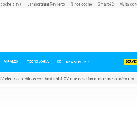
 coche playa
Lamborghini Revuelto
Niños coche
Smart #2
Multa con
SERVIC
VIRALES
TECNOLOGÍA
NEWSLETTER
V eléctricos chinos con hasta 551 CV que desafían a las marcas prémium
tricos chinos con hasta 551 CV que desafían a las marcas prém