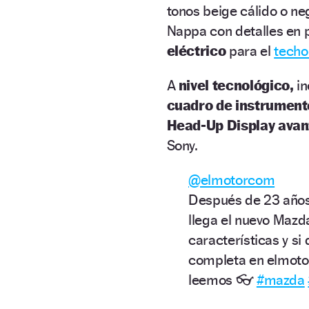
tonos beige cálido o ne
Nappa con detalles en p
eléctrico
para el
techo
A
nivel tecnológico,
i
cuadro de instrument
Head-Up Display ava
Sony.
@elmotorcom
Después de 23 años 
llega el nuevo Maz
características y si
completa en elmot
leemos 👓
#mazda