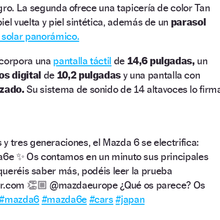
gro. La segunda ofrece una tapicería de color Tan
iel vuelta y piel sintética, además de un
parasol
 solar panorámico.
ncorpora una
pantalla táctil
de
14,6 pulgadas,
un
os digital
de
10,2 pulgadas
y una pantalla con
nzado.
Su sistema de sonido de 14 altavoces lo firm
y tres generaciones, el Mazda 6 se electrifica:
da6e ✨ Os contamos en un minuto sus principales
 queréis saber más, podéis leer la prueba
or.com 👏🏼 @mazdaeurope ¿Qué os parece? Os
#mazda6
#mazda6e
#cars
#japan