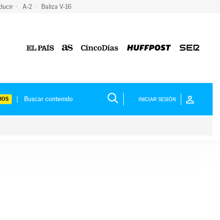
ducir
A-2
Baliza V-16
IOS
INICIAR SESIÓN
ium