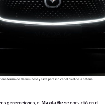
ene forma de ala luminosa y sirve para indicar el nivel de la batería.
res generaciones, el
Mazda 6e
se convirtió en el