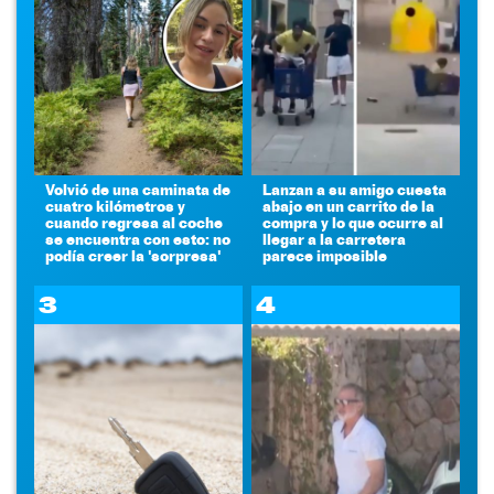
Volvió de una caminata de
Lanzan a su amigo cuesta
cuatro kilómetros y
abajo en un carrito de la
cuando regresa al coche
compra y lo que ocurre al
se encuentra con esto: no
llegar a la carretera
podía creer la 'sorpresa'
parece imposible
3
4