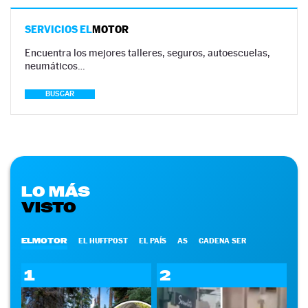
SERVICIOS EL
MOTOR
Encuentra los mejores talleres, seguros, autoescuelas,
neumáticos…
BUSCAR
LO MÁS
VISTO
ELMOTOR
EL HUFFPOST
EL PAÍS
AS
CADENA SER
1
2