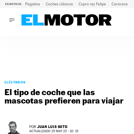
Pegatina
Coches clásicos
Cupra rey Felipe
Caravana lig
ES NOTICIA:
LO ÚLTIMO
¿Conocías esta pegatina de moda?: puede salvar tu coche d
LO ÚLTIMO
¿Conocías esta pegatina de moda?: puede salvar tu coche de
ACTUALIDAD
ELÉCTRICOS
CONDUCIR
PRUEBAS
Saltar
VIRALES
al
ELÉCTRICOS
PODCAST
contenido
El tipo de coche que las
MOTOS
mascotas prefieren para viajar
TECNOLOGÍA
SUPERCOCHES
MOTORTV
PREMIOS
JUAN LUIS SOTO
POR
SERVICIOS
ACTUALIZADO 25 MAY 23 - 10: 15