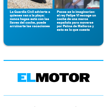
La Guardia Civil advierte a
Pocos se lo imaginarían:
quienes van a la playa:
el rey Felipe VI escoge un
nunca hagas esto con las
coche de una marca
llaves del coche, puede
española para moverse
arruinarte las vacaciones
por Palma de Mallorca y
esto es lo que cuesta