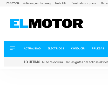
Volkswagen Touareg
Ruta 66
Caminata sorpresa
Gafa
ES NOTICIA:
ACTUALIDAD
ELÉCTRICOS
CONDUCIR
ACTUALIDAD
ELÉCTRICOS
CONDUCIR
PRUEBAS
PRUEBAS
Saltar
VIRALES
LO ÚLTIMO
Ni se te ocurra usar las gafas del eclipse al v
al
PODCAST
LO ÚLTIMO
Ni se te ocurra usar las gafas del eclipse al volant
contenido
MOTOS
TECNOLOGÍA
SUPERCOCHES
MOTORTV
PREMIOS
SERVICIOS