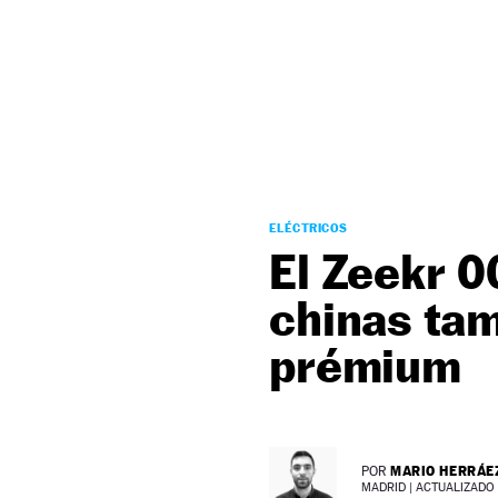
NEWSLETTER
SÍGUENOS
ELÉCTRICOS
El Zeekr 0
chinas tam
prémium
MARIO HERRÁE
POR
MADRID |
ACTUALIZADO 2