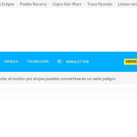
s Eclipse
Pueblo Navarra
Cupra Star Wars
Truco Hyundai
Líneas ver
SERVIC
VIRALES
TECNOLOGÍA
NEWSLETTER
olante: el motivo por el que pueden convertirse en un serio peligro
e: el motivo por el que pueden convertirse en un serio peligro