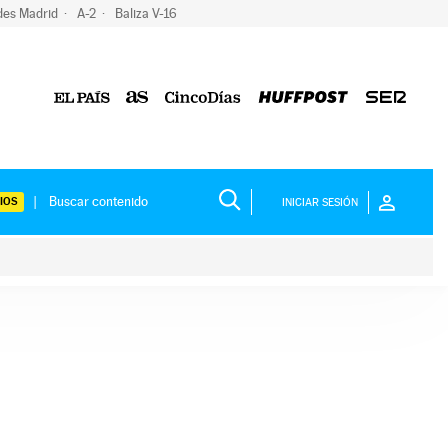
des Madrid
A-2
Baliza V-16
IOS
INICIAR SESIÓN