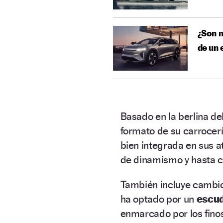
¿Son m
de un 
Basado en la berlina de
formato de su carrocer
bien integrada en sus a
de dinamismo y hasta ci
También incluye cambios 
ha optado por un
escud
enmarcado por los finos