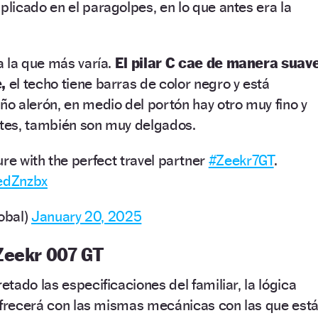
icado en el paragolpes, en lo que antes era la
a la que más varía.
El pilar C cae de manera suav
,
el techo tiene barras de color negro y está
o alerón, en medio del portón hay otro muy fino y
ntes, también son muy delgados.
re with the perfect travel partner
#Zeekr7GT
.
RedZnzbx
obal)
January 20, 2025
Zeekr 007 GT
tado las especificaciones del familiar, la lógica
 ofrecerá con las mismas mecánicas con las que est