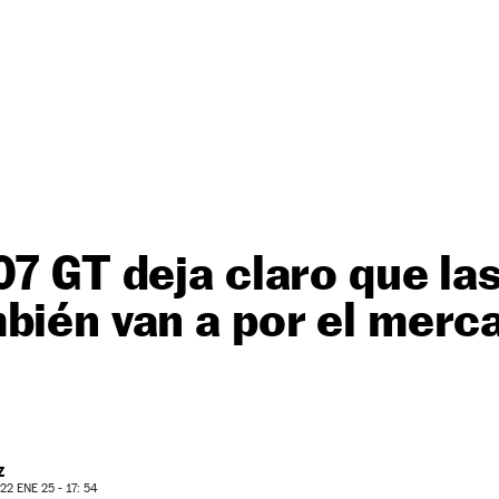
07 GT deja claro que l
bién van a por el merc
Z
2 ENE 25 - 17: 54