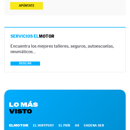
APÚNTATE
SERVICIOS EL
MOTOR
Encuentra los mejores talleres, seguros, autoescuelas,
neumáticos…
BUSCAR
LO MÁS
VISTO
ELMOTOR
EL HUFFPOST
EL PAÍS
AS
CADENA SER