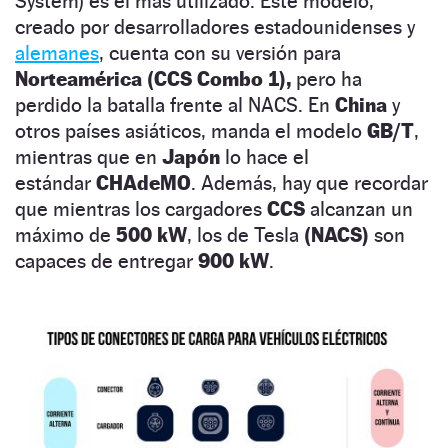
System) es el más utilizado. Este modelo,
creado por desarrolladores estadounidenses y
alemanes
, cuenta con su versión para
Norteamérica (CCS Combo 1),
pero ha
perdido la batalla frente al NACS. En
China
y
otros países asiáticos, manda el modelo
GB/T
,
mientras que en
Japón
lo hace el
estándar
CHAdeMO
. Además, hay que recordar
que mientras los cargadores
CCS
alcanzan un
máximo de
500 kW
, los de Tesla
(NACS)
son
capaces de entregar
900 kW
.