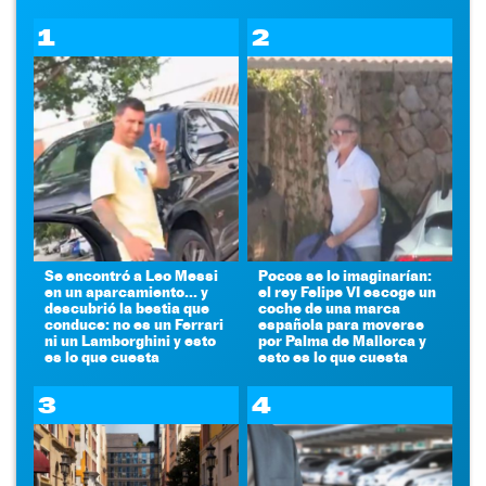
1
2
Se encontró a Leo Messi
Pocos se lo imaginarían:
en un aparcamiento... y
el rey Felipe VI escoge un
descubrió la bestia que
coche de una marca
conduce: no es un Ferrari
española para moverse
ni un Lamborghini y esto
por Palma de Mallorca y
es lo que cuesta
esto es lo que cuesta
3
4