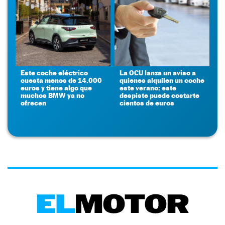
Este coche eléctrico
La OCU lanza un aviso a
cuesta menos de 14.000
quienes alquilen un coche
euros y tiene algo que
este verano: este
muchos BMW ya no
despiste puede costarte
ofrecen
cientos de euros