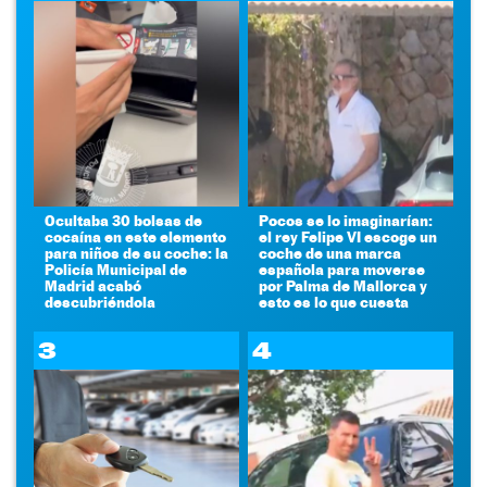
Ocultaba 30 bolsas de
Pocos se lo imaginarían:
cocaína en este elemento
el rey Felipe VI escoge un
para niños de su coche: la
coche de una marca
Policía Municipal de
española para moverse
Madrid acabó
por Palma de Mallorca y
descubriéndola
esto es lo que cuesta
3
4