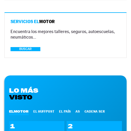
SERVICIOS EL
MOTOR
Encuentra los mejores talleres, seguros, autoescuelas,
neumáticos…
BUSCAR
LO MÁS
VISTO
ELMOTOR
EL HUFFPOST
EL PAÍS
AS
CADENA SER
1
2