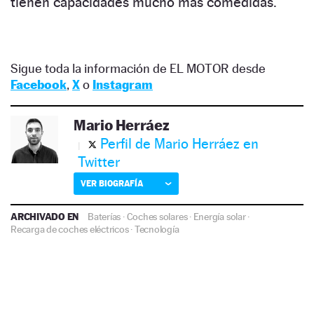
tienen capacidades mucho más comedidas.
Sigue toda la información de EL MOTOR desde
Facebook
,
X
o
Instagram
Mario Herráez
Perfil de Mario Herráez en
Twitter
VER BIOGRAFÍA
ARCHIVADO EN
Baterías
·
Coches solares
·
Energía solar
·
Recarga de coches eléctricos
·
Tecnología