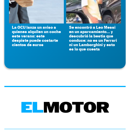
La OCU lanza un aviso a
Se encontró a Leo Messi
quienes alquilen un coche
en un aparcamiento... y
este verano: este
descubrió la bestia que
despiste puede costarte
conduce: no es un Ferrari
cientos de euros
ni un Lamborghini y esto
es lo que cuesta