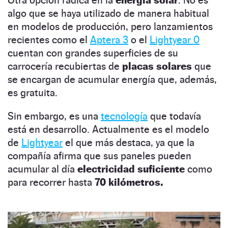
Otra opción radica en la
energía solar
. No es
algo que se haya utilizado de manera habitual
en modelos de producción, pero lanzamientos
recientes como el
Aptera 3
o el
Lightyear 0
cuentan con grandes superficies de su
carrocería recubiertas de
placas solares
que
se encargan de acumular energía que, además,
es gratuita.
Sin embargo, es una
tecnología
que todavía
está en desarrollo. Actualmente es el modelo
de
Lightyear
el que más destaca, ya que la
compañía afirma que sus paneles pueden
acumular al día
electricidad suficiente
como
para recorrer hasta
70 kilómetros.