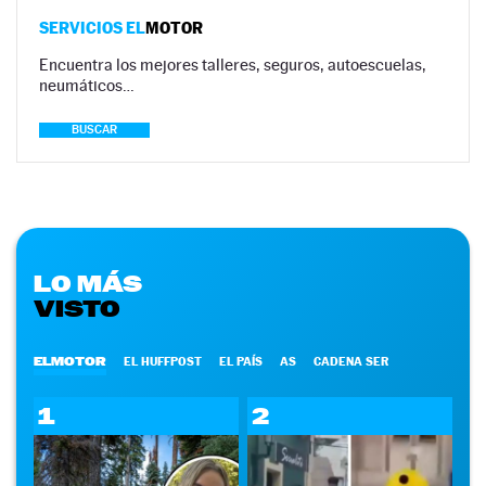
SERVICIOS EL
MOTOR
Encuentra los mejores talleres, seguros, autoescuelas,
neumáticos…
BUSCAR
LO MÁS
VISTO
ELMOTOR
EL HUFFPOST
EL PAÍS
AS
CADENA SER
1
2