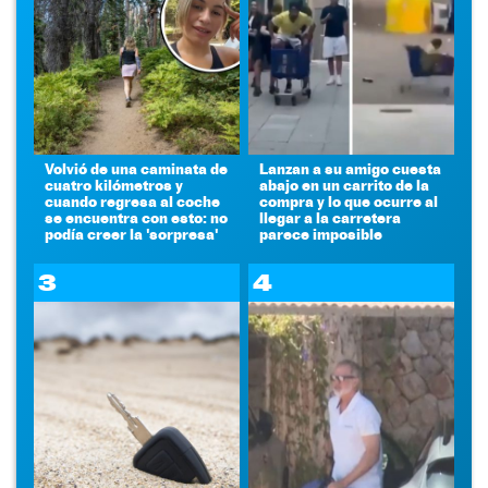
Volvió de una caminata de
Lanzan a su amigo cuesta
cuatro kilómetros y
abajo en un carrito de la
cuando regresa al coche
compra y lo que ocurre al
se encuentra con esto: no
llegar a la carretera
podía creer la 'sorpresa'
parece imposible
3
4