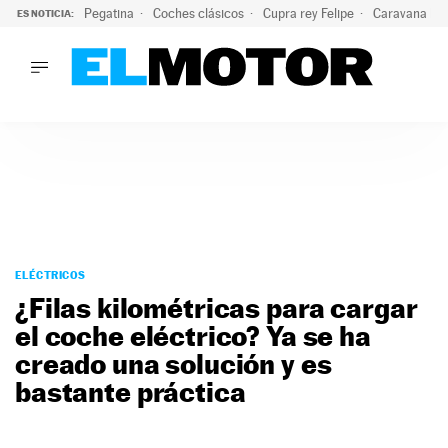
Pegatina
Coches clásicos
Cupra rey Felipe
Caravana lig
ES NOTICIA:
LO ÚLTIMO
¿Conocías esta pegatina de moda?: puede salvar tu coche d
LO ÚLTIMO
¿Conocías esta pegatina de moda?: puede salvar tu coche de
ACTUALIDAD
ELÉCTRICOS
CONDUCIR
PRUEBAS
Saltar
VIRALES
al
ELÉCTRICOS
PODCAST
contenido
¿Filas kilométricas para cargar
MOTOS
el coche eléctrico? Ya se ha
TECNOLOGÍA
creado una solución y es
SUPERCOCHES
MOTORTV
bastante práctica
PREMIOS
SERVICIOS