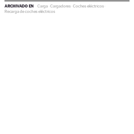
ARCHIVADO EN
Carga
·
Cargadores
·
Coches eléctricos
·
Recarga de coches eléctricos