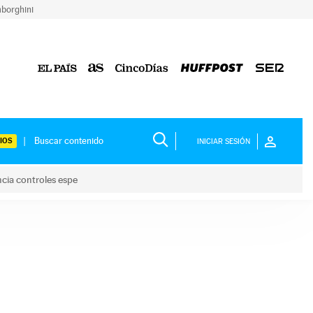
borghini
IOS
INICIAR SESIÓN
ncia controles espe
 y anuncia controles espe