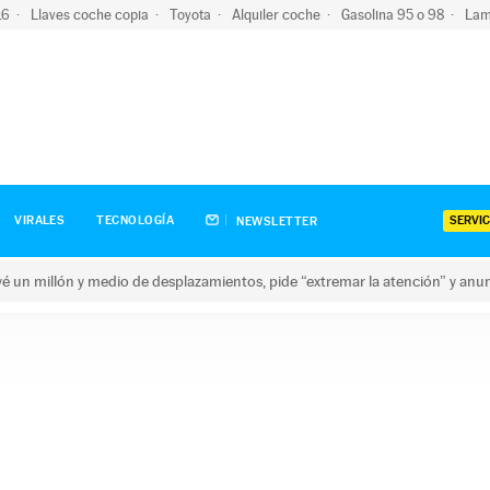
-16
Llaves coche copia
Toyota
Alquiler coche
Gasolina 95 o 98
Lam
SERVIC
VIRALES
TECNOLOGÍA
NEWSLETTER
revé un millón y medio de desplazamientos, pide “extremar la atención” y anu
n millón y medio de desplazamientos, pide “extremar la atención”