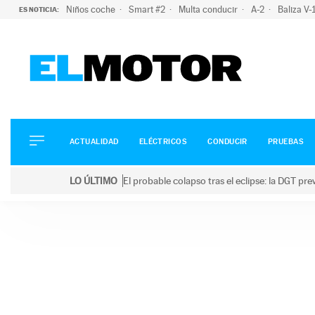
Niños coche
Smart #2
Multa conducir
A-2
Baliza V
ES NOTICIA:
ACTUALIDAD
ELÉCTRICOS
CONDUCIR
ACTUALIDAD
ELÉCTRICOS
CONDUCIR
PRUEBAS
PRUEBAS
Saltar
VIRALES
LO ÚLTIMO
El probable colapso tras el eclipse: la DGT p
al
PODCAST
LO ÚLTIMO
El probable colapso tras el eclipse: la DGT prevé u
contenido
MOTOS
TECNOLOGÍA
SUPERCOCHES
MOTORTV
PREMIOS
SERVICIOS