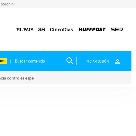
borghini
IOS
INICIAR SESIÓN
ncia controles espe
 y anuncia controles espe