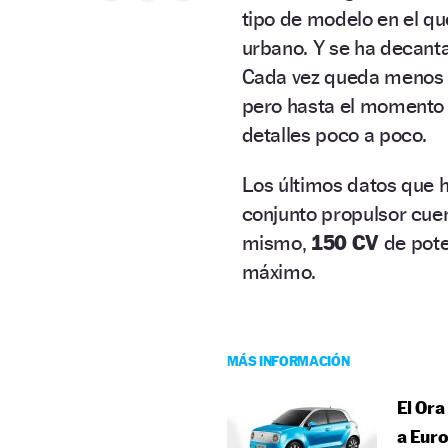
tipo de modelo en el q
urbano. Y se ha decant
Cada vez queda menos
pero hasta el moment
detalles poco a poco.
Los últimos datos que ha
conjunto propulsor cuen
mismo,
150 CV
de pote
máximo.
MÁS INFORMACIÓN
El Ora
a Eur