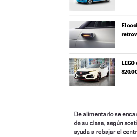
El coc
retrov
LEGO c
320.00
De alimentarlo se enc
de su clase, según sost
ayuda a rebajar el centr