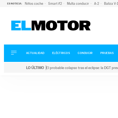
Niños coche
Smart #2
Multa conducir
A-2
Baliza V
ES NOTICIA:
ACTUALIDAD
ELÉCTRICOS
CONDUCIR
ACTUALIDAD
ELÉCTRICOS
CONDUCIR
PRUEBAS
PRUEBAS
Saltar
VIRALES
LO ÚLTIMO
El probable colapso tras el eclipse: la DGT p
al
PODCAST
LO ÚLTIMO
El probable colapso tras el eclipse: la DGT prevé u
contenido
MOTOS
TECNOLOGÍA
SUPERCOCHES
MOTORTV
PREMIOS
SERVICIOS