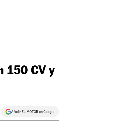
n 150 CV y
Añadir EL MOTOR en Google