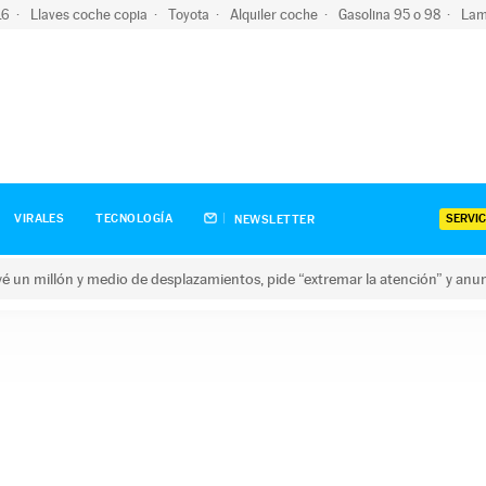
-16
Llaves coche copia
Toyota
Alquiler coche
Gasolina 95 o 98
Lam
SERVIC
VIRALES
TECNOLOGÍA
NEWSLETTER
revé un millón y medio de desplazamientos, pide “extremar la atención” y anu
n millón y medio de desplazamientos, pide “extremar la atención”