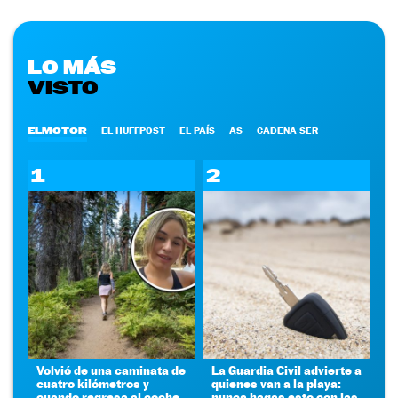
LO MÁS
VISTO
ELMOTOR
EL HUFFPOST
EL PAÍS
AS
CADENA SER
1
2
Volvió de una caminata de
La Guardia Civil advierte a
cuatro kilómetros y
quienes van a la playa:
cuando regresa al coche
nunca hagas esto con las