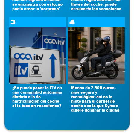
se encuentra con esto: no
llaves del coche, puede
podía creer la 'sorpresa'
arruinarte las vacaciones
3
4
¿Se puede pasar la ITV en
Menos de 2.500 euros,
una comunidad autónoma
más segura y
distinta a la de
tecnológica: así es la
matriculación del coche
moto para el carnet de
si te toca en vacaciones?
coche con la que Kymco
quiere dominar la ciudad