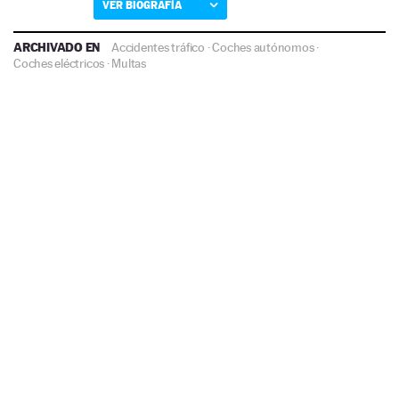
VER BIOGRAFÍA
ARCHIVADO EN
Accidentes tráfico
·
Coches autónomos
·
Coches eléctricos
·
Multas