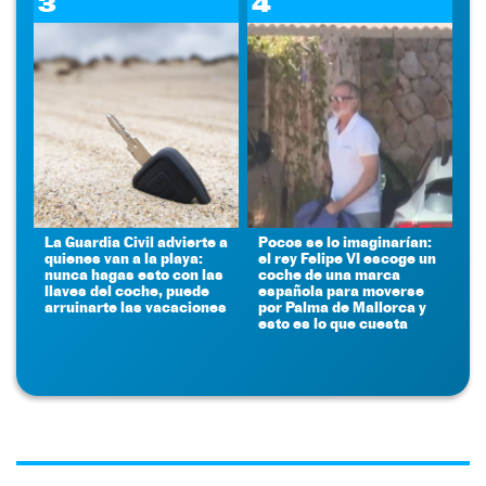
3
4
La Guardia Civil advierte a
Pocos se lo imaginarían:
quienes van a la playa:
el rey Felipe VI escoge un
nunca hagas esto con las
coche de una marca
llaves del coche, puede
española para moverse
arruinarte las vacaciones
por Palma de Mallorca y
esto es lo que cuesta