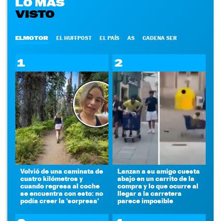
LO MÁS
VISTO
ELMOTOR
EL HUFFPOST
EL PAÍS
AS
CADENA SER
1
2
Volvió de una caminata de
Lanzan a su amigo cuesta
cuatro kilómetros y
abajo en un carrito de la
cuando regresa al coche
compra y lo que ocurre al
se encuentra con esto: no
llegar a la carretera
podía creer la 'sorpresa'
parece imposible