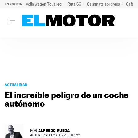
Volkswagen Touareg
Ruta 66
Caminata sorpresa
Gafas 
ES NOTICIA:
LO ÚLTIMO
Ni se te ocurra usar las gafas del eclipse al volante: el moti
LO ÚLTIMO
Ni se te ocurra usar las gafas del eclipse al volante: el motiv
ACTUALIDAD
ELÉCTRICOS
CONDUCIR
PRUEBAS
Saltar
VIRALES
al
ACTUALIDAD
PODCAST
contenido
El increíble peligro de un coche
MOTOS
autónomo
TECNOLOGÍA
SUPERCOCHES
MOTORTV
PREMIOS
ALFREDO RUEDA
POR
SERVICIOS
ACTUALIZADO 23 DIC 23 - 10: 52