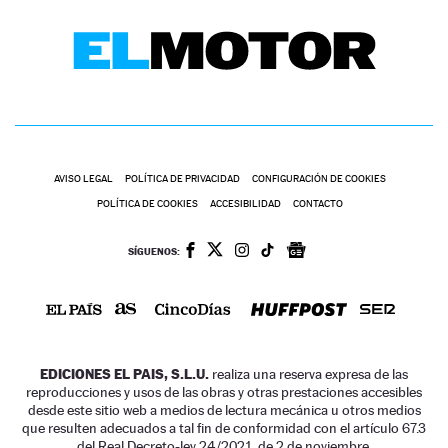
AVISO LEGAL
POLÍTICA DE PRIVACIDAD
CONFIGURACIÓN DE COOKIES
POLÍTICA DE COOKIES
ACCESIBILIDAD
CONTACTO
SÍGUENOS:
EDICIONES EL PAIS, S.L.U.
realiza una reserva expresa de las
reproducciones y usos de las obras y otras prestaciones accesibles
desde este sitio web a medios de lectura mecánica u otros medios
que resulten adecuados a tal fin de conformidad con el artículo 67.3
del Real Decreto-ley 24/2021, de 2 de noviembre.