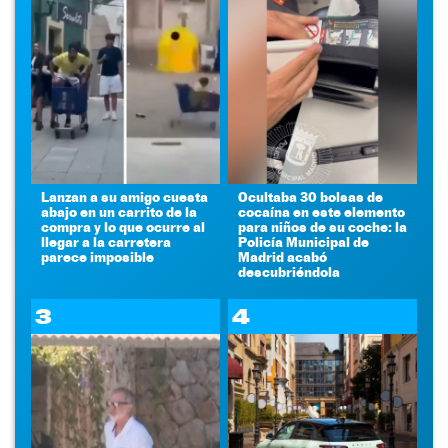
Lanzan a su amigo cuesta
Ocultaba 30 bolsas de
abajo en un carrito de la
cocaína en este elemento
compra y lo que ocurre al
para niños de su coche: la
llegar a la carretera
Policía Municipal de
parece imposible
Madrid acabó
descubriéndola
3
4