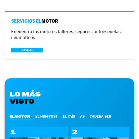
SERVICIOS EL
MOTOR
Encuentra los mejores talleres, seguros, autoescuelas,
neumáticos…
BUSCAR
LO MÁS
VISTO
ELMOTOR
EL HUFFPOST
EL PAÍS
AS
CADENA SER
1
2