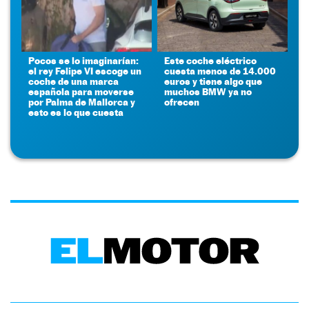
Pocos se lo imaginarían:
Este coche eléctrico
el rey Felipe VI escoge un
cuesta menos de 14.000
coche de una marca
euros y tiene algo que
española para moverse
muchos BMW ya no
por Palma de Mallorca y
ofrecen
esto es lo que cuesta