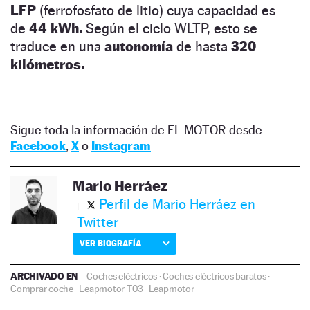
LFP
(ferrofosfato de litio) cuya capacidad es
de
44 kWh.
Según el ciclo WLTP, esto se
traduce en una
autonomía
de hasta
320
kilómetros.
Sigue toda la información de EL MOTOR desde
Facebook
,
X
o
Instagram
Mario Herráez
Perfil de Mario Herráez en
Twitter
VER BIOGRAFÍA
ARCHIVADO EN
Coches eléctricos
·
Coches eléctricos baratos
·
Comprar coche
·
Leapmotor T03
·
Leapmotor