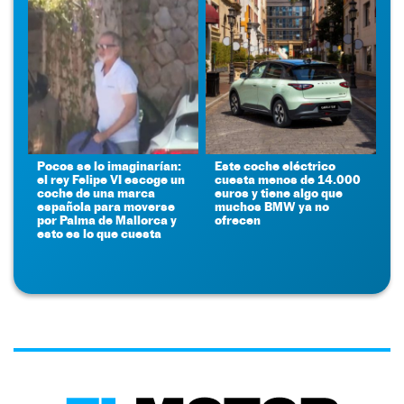
Pocos se lo imaginarían:
Este coche eléctrico
el rey Felipe VI escoge un
cuesta menos de 14.000
coche de una marca
euros y tiene algo que
española para moverse
muchos BMW ya no
por Palma de Mallorca y
ofrecen
esto es lo que cuesta