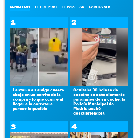
ELMOTOR
EL HUFFPOST
EL PAÍS
AS
CADENA SER
1
2
Lanzan a su amigo cuesta
Ocultaba 30 bolsas de
abajo en un carrito de la
cocaína en este elemento
compra y lo que ocurre al
para niños de su coche: la
llegar a la carretera
Policía Municipal de
parece imposible
Madrid acabó
descubriéndola
3
4