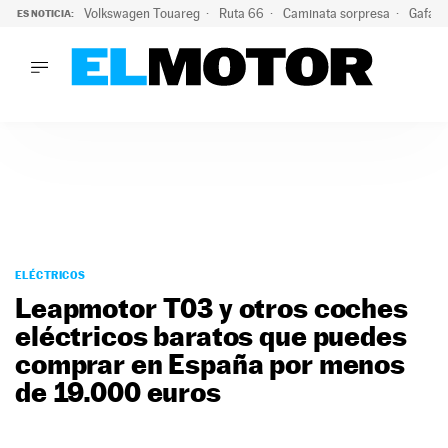
Volkswagen Touareg
Ruta 66
Caminata sorpresa
Gafas 
ES NOTICIA:
LO ÚLTIMO
Ni se te ocurra usar las gafas del eclipse al volante: el moti
LO ÚLTIMO
Ni se te ocurra usar las gafas del eclipse al volante: el motiv
ACTUALIDAD
ELÉCTRICOS
CONDUCIR
PRUEBAS
Saltar
VIRALES
al
ELÉCTRICOS
PODCAST
contenido
Leapmotor T03 y otros coches
MOTOS
eléctricos baratos que puedes
TECNOLOGÍA
comprar en España por menos
SUPERCOCHES
MOTORTV
de 19.000 euros
PREMIOS
SERVICIOS