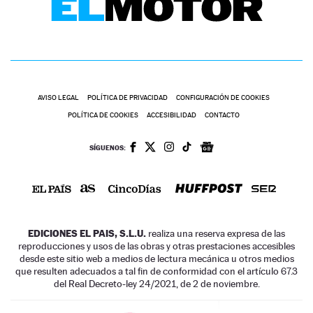
AVISO LEGAL
POLÍTICA DE PRIVACIDAD
CONFIGURACIÓN DE COOKIES
POLÍTICA DE COOKIES
ACCESIBILIDAD
CONTACTO
SÍGUENOS:
EDICIONES EL PAIS, S.L.U.
realiza una reserva expresa de las
reproducciones y usos de las obras y otras prestaciones accesibles
desde este sitio web a medios de lectura mecánica u otros medios
que resulten adecuados a tal fin de conformidad con el artículo 67.3
del Real Decreto-ley 24/2021, de 2 de noviembre.