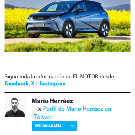
Sigue toda la información de EL MOTOR desde
Facebook
,
X
o
Instagram
Mario Herráez
Perfil de Mario Herráez en
Twitter
VER BIOGRAFÍA