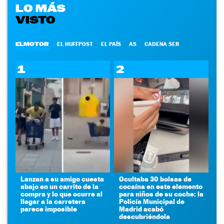
LO MÁS
VISTO
ELMOTOR
EL HUFFPOST
EL PAÍS
AS
CADENA SER
1
2
Lanzan a su amigo cuesta
Ocultaba 30 bolsas de
abajo en un carrito de la
cocaína en este elemento
compra y lo que ocurre al
para niños de su coche: la
llegar a la carretera
Policía Municipal de
parece imposible
Madrid acabó
descubriéndola