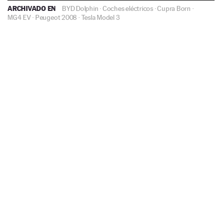
ARCHIVADO EN
BYD Dolphin
·
Coches eléctricos
·
Cupra Born
·
MG4 EV
·
Peugeot 2008
·
Tesla Model 3