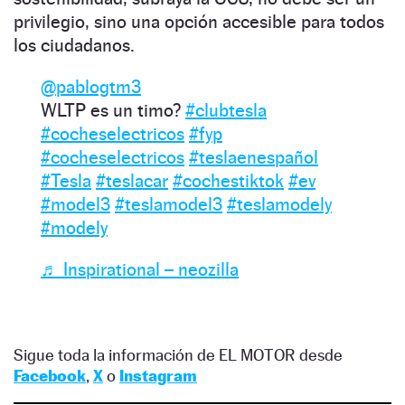
privilegio, sino una opción accesible para todos
los ciudadanos.
@pablogtm3
WLTP es un timo?
#clubtesla
#cocheselectricos
#fyp
#cocheselectricos
#teslaenespañol
#Tesla
#teslacar
#cochestiktok
#ev
#model3
#teslamodel3
#teslamodely
#modely
♬ Inspirational – neozilla
Sigue toda la información de EL MOTOR desde
Facebook
,
X
o
Instagram