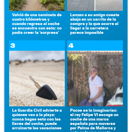
Volvió de una caminata de
Lanzan a su amigo cuesta
cuatro kilómetros y
abajo en un carrito de la
cuando regresa al coche
compra y lo que ocurre al
se encuentra con esto: no
llegar a la carretera
podía creer la 'sorpresa'
parece imposible
3
4
La Guardia Civil advierte a
Pocos se lo imaginarían:
quienes van a la playa:
el rey Felipe VI escoge un
nunca hagas esto con las
coche de una marca
llaves del coche, puede
española para moverse
arruinarte las vacaciones
por Palma de Mallorca y