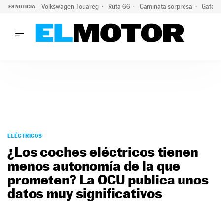
Volkswagen Touareg
Ruta 66
Caminata sorpresa
Gafas 
ES NOTICIA:
LO ÚLTIMO
Ni se te ocurra usar las gafas del eclipse al volante: el moti
LO ÚLTIMO
Ni se te ocurra usar las gafas del eclipse al volante: el motiv
ACTUALIDAD
ELÉCTRICOS
CONDUCIR
PRUEBAS
Saltar
VIRALES
al
ELÉCTRICOS
PODCAST
contenido
¿Los coches eléctricos tienen
MOTOS
menos autonomía de la que
TECNOLOGÍA
prometen? La OCU publica unos
SUPERCOCHES
MOTORTV
datos muy significativos
PREMIOS
SERVICIOS