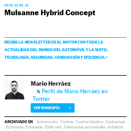
FOTO 12 DE 12
Mulsanne Hybrid Concept
RECIBE LA NEWSLETTER DE EL MOTOR CON TODA LA
ACTUALIDAD DEL MUNDO DEL AUTOMÓVIL Y LA MOTO,
TECNOLOGÍA, SEGURIDAD, CONDUCCIÓN Y EFICIENCIA.
Mario Herráez
Perfil de Mario Herráez en
Twitter
VER BIOGRAFÍA
ARCHIVADO EN
Automoción
·
Coches
·
Coches híbridos
·
Coches lujo
·
Economía
·
Empresas
·
Estilo vida
·
Fabricantes automóviles
·
Industria
·