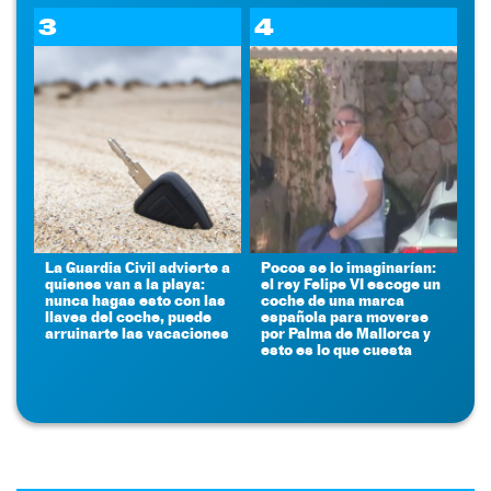
3
4
La Guardia Civil advierte a
Pocos se lo imaginarían:
quienes van a la playa:
el rey Felipe VI escoge un
nunca hagas esto con las
coche de una marca
llaves del coche, puede
española para moverse
arruinarte las vacaciones
por Palma de Mallorca y
esto es lo que cuesta