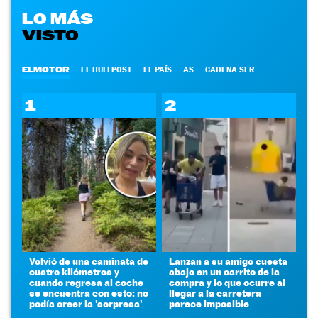
LO MÁS
VISTO
ELMOTOR
EL HUFFPOST
EL PAÍS
AS
CADENA SER
1
2
Volvió de una caminata de
Lanzan a su amigo cuesta
cuatro kilómetros y
abajo en un carrito de la
cuando regresa al coche
compra y lo que ocurre al
se encuentra con esto: no
llegar a la carretera
podía creer la 'sorpresa'
parece imposible