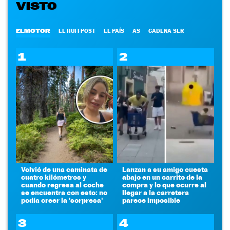
VISTO
ELMOTOR
EL HUFFPOST
EL PAÍS
AS
CADENA SER
1
2
Volvió de una caminata de
Lanzan a su amigo cuesta
cuatro kilómetros y
abajo en un carrito de la
cuando regresa al coche
compra y lo que ocurre al
se encuentra con esto: no
llegar a la carretera
podía creer la 'sorpresa'
parece imposible
3
4