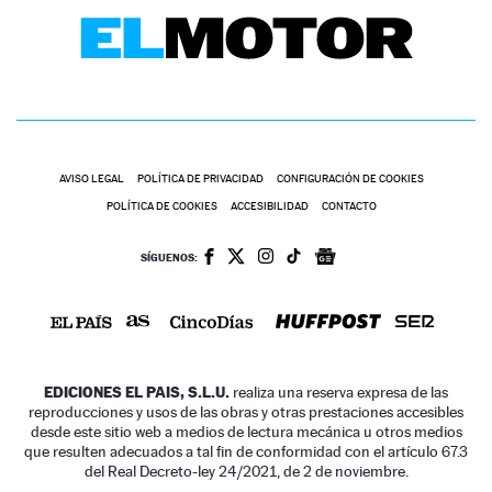
AVISO LEGAL
POLÍTICA DE PRIVACIDAD
CONFIGURACIÓN DE COOKIES
POLÍTICA DE COOKIES
ACCESIBILIDAD
CONTACTO
SÍGUENOS:
EDICIONES EL PAIS, S.L.U.
realiza una reserva expresa de las
reproducciones y usos de las obras y otras prestaciones accesibles
desde este sitio web a medios de lectura mecánica u otros medios
que resulten adecuados a tal fin de conformidad con el artículo 67.3
del Real Decreto-ley 24/2021, de 2 de noviembre.