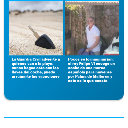
La Guardia Civil advierte a
Pocos se lo imaginarían:
quienes van a la playa:
el rey Felipe VI escoge un
nunca hagas esto con las
coche de una marca
llaves del coche, puede
española para moverse
arruinarte las vacaciones
por Palma de Mallorca y
esto es lo que cuesta