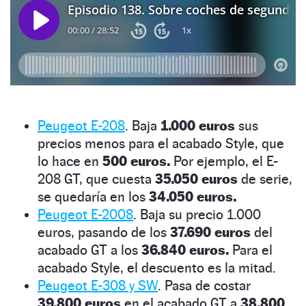
Peugeot E-208
. Baja
1.000 euros
sus
precios menos para el acabado Style, que
lo hace en
500 euros.
Por ejemplo, el E-
208 GT, que cuesta
35.050 euros
de serie,
se quedaría en los
34.050 euros.
Peugeot E-2008
. Baja su precio 1.000
euros, pasando de los
37.690 euros
del
acabado GT a los
36.840 euros.
Para el
acabado Style, el descuento es la mitad.
Peugeot E-308 y SW
. Pasa de costar
39.800 euros
en el acabado GT a
38.800