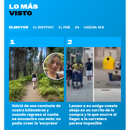
LO MÁS
VISTO
ELMOTOR
EL HUFFPOST
EL PAÍS
AS
CADENA SER
1
2
Volvió de una caminata de
Lanzan a su amigo cuesta
cuatro kilómetros y
abajo en un carrito de la
cuando regresa al coche
compra y lo que ocurre al
se encuentra con esto: no
llegar a la carretera
podía creer la 'sorpresa'
parece imposible