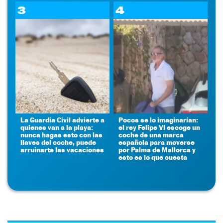
3
4
La Guardia Civil advierte a
Pocos se lo imaginarían:
quienes van a la playa:
el rey Felipe VI escoge un
nunca hagas esto con las
coche de una marca
llaves del coche, puede
española para moverse
arruinarte las vacaciones
por Palma de Mallorca y
esto es lo que cuesta