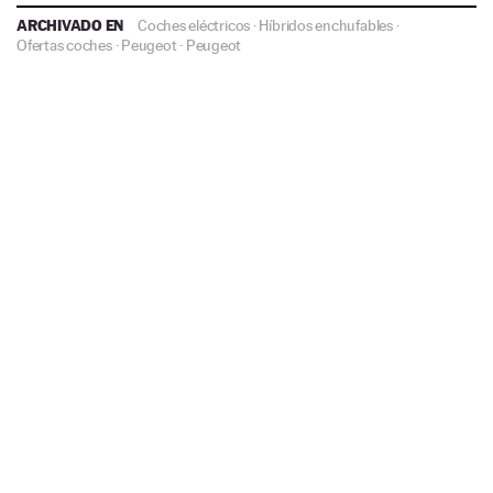
ARCHIVADO EN
Coches eléctricos
·
Híbridos enchufables
·
Ofertas coches
·
Peugeot
·
Peugeot