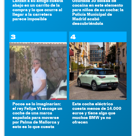
Lanzan a su amigo cuesta
Ocultaba 30 bolsas de
abajo en un carrito de la
cocaína en este elemento
compra y lo que ocurre al
para niños de su coche: la
llegar a la carretera
Policía Municipal de
parece imposible
Madrid acabó
descubriéndola
3
4
Pocos se lo imaginarían:
Este coche eléctrico
el rey Felipe VI escoge un
cuesta menos de 14.000
coche de una marca
euros y tiene algo que
española para moverse
muchos BMW ya no
por Palma de Mallorca y
ofrecen
esto es lo que cuesta