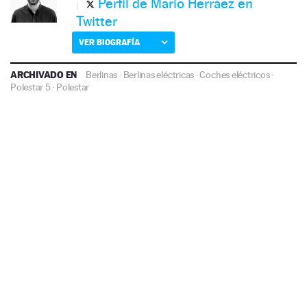
Perfil de Mario Herráez en
Twitter
VER BIOGRAFÍA
ARCHIVADO EN
Berlinas
·
Berlinas eléctricas
·
Coches eléctricos
·
Polestar 5
·
Polestar