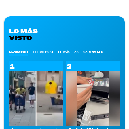
LO MÁS
VISTO
ELMOTOR
EL HUFFPOST
EL PAÍS
AS
CADENA SER
1
2