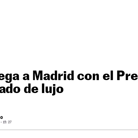
lega a Madrid con el Pr
ado de lujo
RO
 15: 27