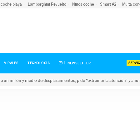
 coche playa
Lamborghini Revuelto
Niños coche
Smart #2
Multa con
SERVIC
VIRALES
TECNOLOGÍA
NEWSLETTER
revé un millón y medio de desplazamientos, pide “extremar la atención” y anu
n millón y medio de desplazamientos, pide “extremar la atención”