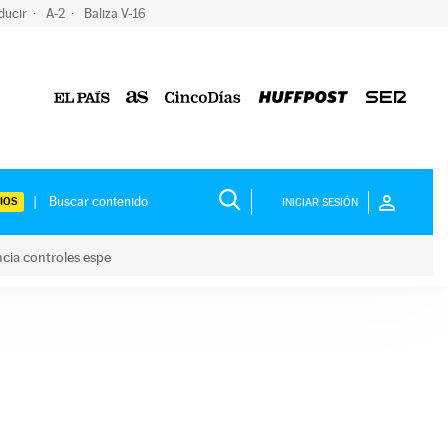
ducir
A-2
Baliza V-16
IOS
INICIAR SESIÓN
ncia controles espe
 y anuncia controles espe