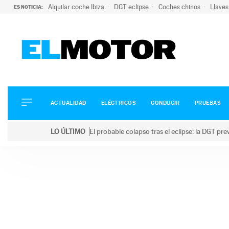
Alquilar coche Ibiza
DGT eclipse
Coches chinos
Llaves
ES NOTICIA:
ACTUALIDAD
ELÉCTRICOS
CONDUCIR
ACTUALIDAD
ELÉCTRICOS
CONDUCIR
PRUEBAS
PRUEBAS
Saltar
VIRALES
LO ÚLTIMO
El probable colapso tras el eclipse: la DGT p
al
PODCAST
LO ÚLTIMO
El probable colapso tras el eclipse: la DGT prevé u
contenido
MOTOS
TECNOLOGÍA
SUPERCOCHES
MOTORTV
PREMIOS
SERVICIOS