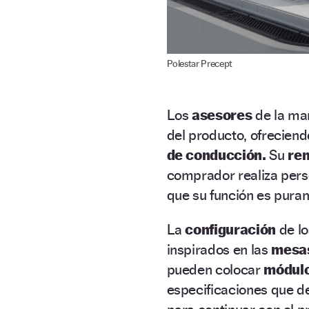
Polestar Precept
Los
asesores
de la ma
del producto, ofreciend
de conducción.
Su
rem
comprador realiza pers
que su función es puram
La
configuración
de lo
inspirados en las
mesas
pueden colocar
módul
especificaciones que d