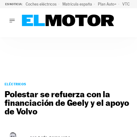
Coches eléctricos
Matrícula españa
Plan Auto+
VTC
ES NOTICIA:
LO ÚLTIMO
La Lista Blanca del Programa Auto+: todos los coches eléct
LO ÚLTIMO
La Lista Blanca del Programa Auto+: todos los coches eléctr
ACTUALIDAD
ELÉCTRICOS
CONDUCIR
PRUEBAS
Saltar
VIRALES
al
ELÉCTRICOS
PODCAST
contenido
Polestar se refuerza con la
MOTOS
financiación de Geely y el apoyo
TECNOLOGÍA
de Volvo
SUPERCOCHES
MOTORTV
PREMIOS
SERVICIOS