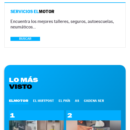
SERVICIOS EL
MOTOR
Encuentra los mejores talleres, seguros, autoescuelas,
neumáticos…
BUSCAR
LO MÁS
VISTO
ELMOTOR
EL HUFFPOST
EL PAÍS
AS
CADENA SER
1
2