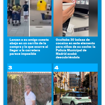
Lanzan a su amigo cuesta
Ocultaba 30 bolsas de
abajo en un carrito de la
cocaína en este elemento
compra y lo que ocurre al
para niños de su coche: la
llegar a la carretera
Policía Municipal de
parece imposible
Madrid acabó
descubriéndola
3
4