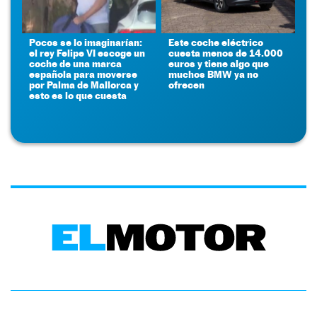
Pocos se lo imaginarían:
Este coche eléctrico
el rey Felipe VI escoge un
cuesta menos de 14.000
coche de una marca
euros y tiene algo que
española para moverse
muchos BMW ya no
por Palma de Mallorca y
ofrecen
esto es lo que cuesta