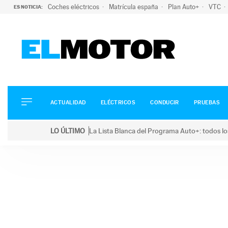
Coches eléctricos
Matrícula españa
Plan Auto+
VTC
ES NOTICIA:
ACTUALIDAD
ELÉCTRICOS
CONDUCIR
ACTUALIDAD
ELÉCTRICOS
CONDUCIR
PRUEBAS
PRUEBAS
Saltar
VIRALES
LO ÚLTIMO
La Lista Blanca del Programa Auto+: todos lo
al
PODCAST
LO ÚLTIMO
La Lista Blanca del Programa Auto+: todos los coc
contenido
MOTOS
TECNOLOGÍA
SUPERCOCHES
MOTORTV
PREMIOS
SERVICIOS