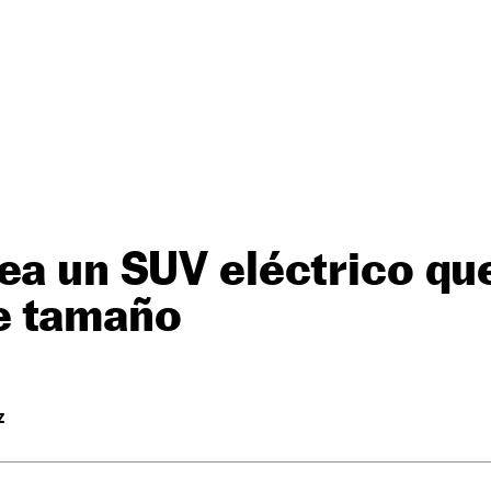
ea un SUV eléctrico qu
e tamaño
Z