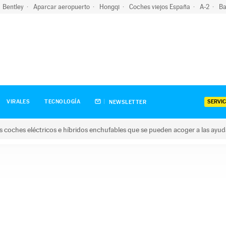
Bentley
Aparcar aeropuerto
Hongqi
Coches viejos España
A-2
Ba
SERVIC
VIRALES
TECNOLOGÍA
NEWSLETTER
s coches eléctricos e híbridos enchufables que se pueden acoger a las ayu
hes eléctricos e híbridos enchufables que se pueden acoger a la