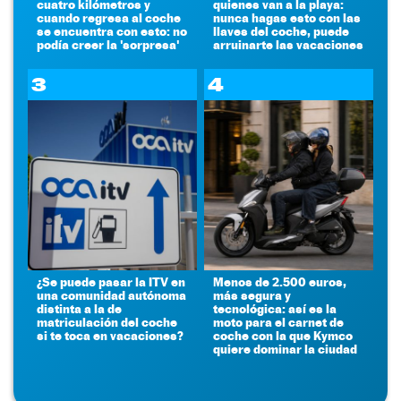
cuatro kilómetros y
quienes van a la playa:
cuando regresa al coche
nunca hagas esto con las
se encuentra con esto: no
llaves del coche, puede
podía creer la 'sorpresa'
arruinarte las vacaciones
3
4
¿Se puede pasar la ITV en
Menos de 2.500 euros,
una comunidad autónoma
más segura y
distinta a la de
tecnológica: así es la
matriculación del coche
moto para el carnet de
si te toca en vacaciones?
coche con la que Kymco
quiere dominar la ciudad