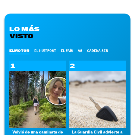
LO MÁS
VISTO
ELMOTOR
EL HUFFPOST
EL PAÍS
AS
CADENA SER
1
2
Volvió de una caminata de
La Guardia Civil advierte a