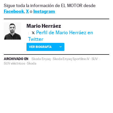
Sigue toda la información de EL MOTOR desde
Facebook
,
X
o
Instagram
Mario Herráez
Perfil de Mario Herráez en
Twitter
VER BIOGRAFÍA
ARCHIVADO EN
Skoda Enyaq
·
Skoda Enyaq Sportline iV
·
SUV
·
SUV eléctricos
·
Skoda