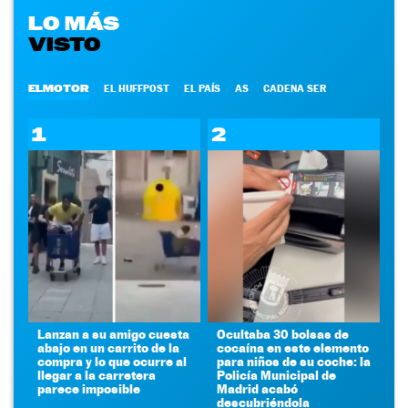
LO MÁS
VISTO
ELMOTOR
EL HUFFPOST
EL PAÍS
AS
CADENA SER
1
2
Lanzan a su amigo cuesta
Ocultaba 30 bolsas de
abajo en un carrito de la
cocaína en este elemento
compra y lo que ocurre al
para niños de su coche: la
llegar a la carretera
Policía Municipal de
parece imposible
Madrid acabó
descubriéndola