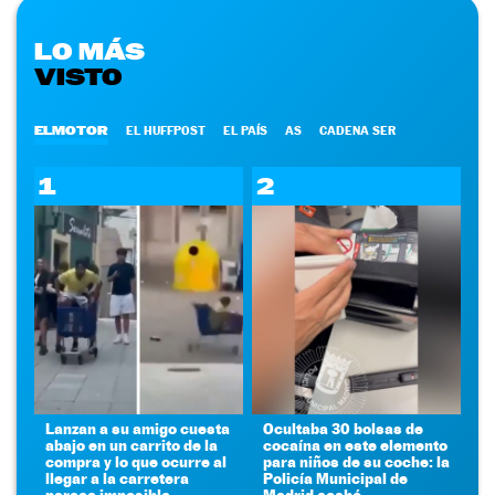
LO MÁS
VISTO
ELMOTOR
EL HUFFPOST
EL PAÍS
AS
CADENA SER
1
2
Lanzan a su amigo cuesta
Ocultaba 30 bolsas de
abajo en un carrito de la
cocaína en este elemento
compra y lo que ocurre al
para niños de su coche: la
llegar a la carretera
Policía Municipal de
parece imposible
Madrid acabó