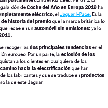
an polivalente
como el Kia Ceed. Pero no. El
o galardón de
Coche del Año en Europa 2019
ha
mpletamente eléctrico,
el
Jaguar I-Pace.
Es la
 de historia del premio
que la marca británica lo
 que recae en un
automóvil sin emisiones:
ya lo
2011.
e recoger las
dos principales tendencias
en el
ón europeo. Por un parte, la
eclosión de los
uistan a los clientes en cualquiera de los
camino hacia la electrificación
que han
de los fabricantes y que se traduce en
productos
o la de este Jaguar.