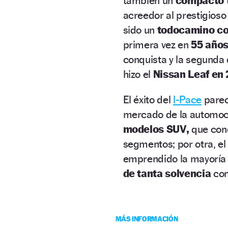
también un
compacto t
acreedor al prestigios
sido un
todocamino co
primera vez en
55 años
conquista y la segunda
hizo el
Nissan Leaf en 
El éxito del
I-Pace
parec
mercado de la automoci
modelos SUV,
que conq
segmentos; por otra, el
emprendido la mayoría 
de tanta solvencia
com
MÁS INFORMACIÓN