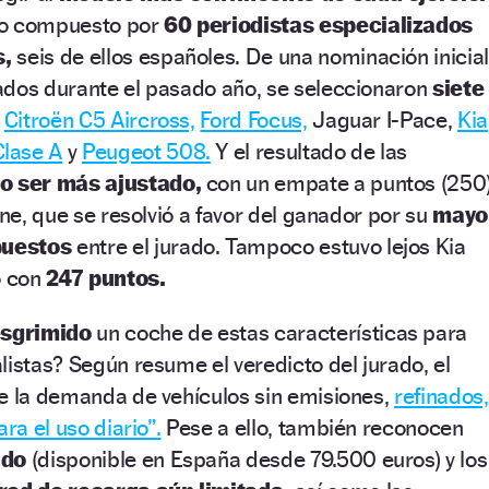
do compuesto por
60 periodistas especializados
s,
seis de ellos españoles. De una nominación inicial
ados durante el pasado año, se seleccionaron
siete
,
Citroën C5 Aircross,
Ford Focus,
Jaguar I-Pace,
Kia
lase A
y
Peugeot 508.
Y el resultado de las
o ser más ajustado,
con un empate a puntos (250
ine, que se resolvió a favor del ganador por su
mayo
puestos
entre el jurado. Tampoco estuvo lejos Kia
o con
247 puntos.
sgrimido
un coche de estas características para
listas? Según resume el veredicto del jurado, el
ce la demanda de vehículos sin emisiones,
refinados,
ra el uso diario”.
Pese a ello, también reconocen
ado
(disponible en España desde 79.500 euros) y los