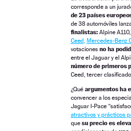
corresponde a un jura
de 23 países europeo
de 38 automóviles lanz
finalistas:
Alpine A110
Ceed,
Mercedes-Benz C
votaciones
no ha podid
entre el Jaguar y el Alp
número de primeros 
Ceed, tercer clasificad
¿Qué
argumentos ha e
convencer a los especia
Jaguar I-Pace “satisfa
atractivos y prácticos pa
que
su precio es elev