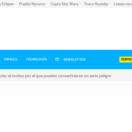
s Eclipse
Pueblo Navarra
Cupra Star Wars
Truco Hyundai
Líneas ver
SERVIC
VIRALES
TECNOLOGÍA
NEWSLETTER
olante: el motivo por el que pueden convertirse en un serio peligro
e: el motivo por el que pueden convertirse en un serio peligro