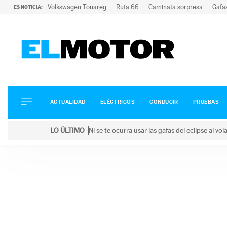
Volkswagen Touareg
Ruta 66
Caminata sorpresa
Gafa
ES NOTICIA:
ACTUALIDAD
ELÉCTRICOS
CONDUCIR
ACTUALIDAD
ELÉCTRICOS
CONDUCIR
PRUEBAS
PRUEBAS
Saltar
VIRALES
LO ÚLTIMO
Ni se te ocurra usar las gafas del eclipse al v
al
PODCAST
LO ÚLTIMO
Ni se te ocurra usar las gafas del eclipse al volant
contenido
MOTOS
TECNOLOGÍA
SUPERCOCHES
MOTORTV
PREMIOS
SERVICIOS