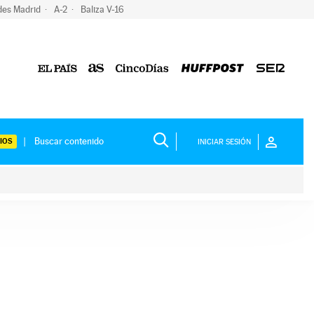
des Madrid
A-2
Baliza V-16
IOS
INICIAR SESIÓN