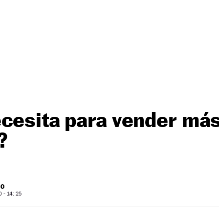
ecesita para vender má
?
RO
- 14: 25