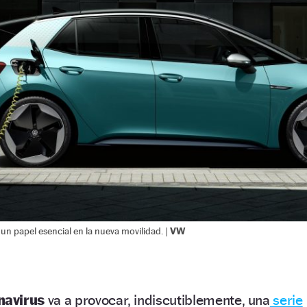
VW
un papel esencial en la nueva movilidad. |
navirus
va a provocar, indiscutiblemente, una
serie