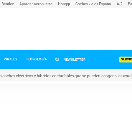
Bentley
Aparcar aeropuerto
Hongqi
Coches viejos España
A-2
Ba
SERVIC
VIRALES
TECNOLOGÍA
NEWSLETTER
s coches eléctricos e híbridos enchufables que se pueden acoger a las ayu
hes eléctricos e híbridos enchufables que se pueden acoger a la