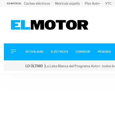
Coches eléctricos
Matrícula españa
Plan Auto+
VTC
ES NOTICIA:
ACTUALIDAD
ELÉCTRICOS
CONDUCIR
ACTUALIDAD
ELÉCTRICOS
CONDUCIR
PRUEBAS
PRUEBAS
Saltar
VIRALES
LO ÚLTIMO
La Lista Blanca del Programa Auto+: todos lo
al
PODCAST
LO ÚLTIMO
La Lista Blanca del Programa Auto+: todos los coc
contenido
MOTOS
TECNOLOGÍA
SUPERCOCHES
MOTORTV
PREMIOS
SERVICIOS