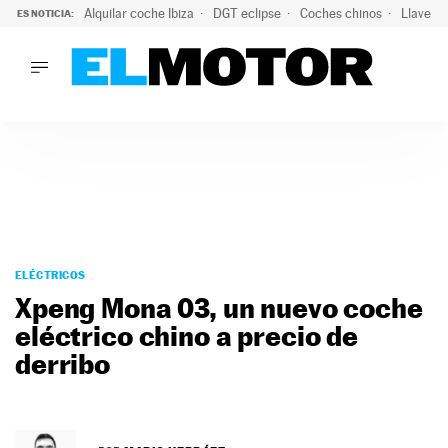
Alquilar coche Ibiza
DGT eclipse
Coches chinos
Llaves 
ES NOTICIA:
LO ÚLTIMO
El probable colapso tras el eclipse: la DGT prevé un millón 
LO ÚLTIMO
El probable colapso tras el eclipse: la DGT prevé un millón 
ACTUALIDAD
ELÉCTRICOS
CONDUCIR
PRUEBAS
Saltar
VIRALES
al
ELÉCTRICOS
PODCAST
contenido
Xpeng Mona 03, un nuevo coche
MOTOS
eléctrico chino a precio de
TECNOLOGÍA
derribo
SUPERCOCHES
MOTORTV
PREMIOS
SERVICIOS