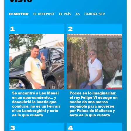
ELMOTOR
EL HUFFPOST
EL PAÍS
AS
CADENA SER
1
2
Se encontró a Leo Messi
Pocos se lo imaginarían:
en un aparcamiento... y
el rey Felipe VI escoge un
descubrió la bestia que
coche de una marca
conduce: no es un Ferrari
española para moverse
ni un Lamborghini y esto
por Palma de Mallorca y
es lo que cuesta
esto es lo que cuesta
3
4