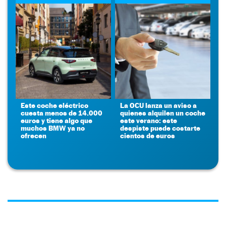
Este coche eléctrico
La OCU lanza un aviso a
cuesta menos de 14.000
quienes alquilen un coche
euros y tiene algo que
este verano: este
muchos BMW ya no
despiste puede costarte
ofrecen
cientos de euros