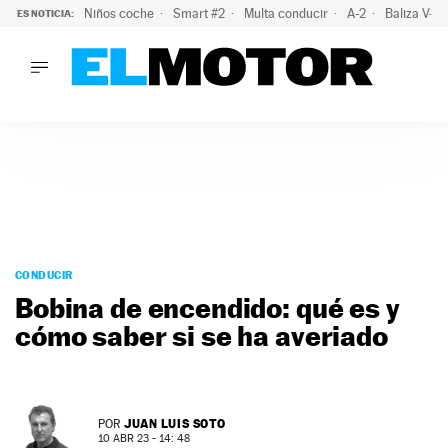
Niños coche
Smart #2
Multa conducir
A-2
Baliza V-1
ES NOTICIA:
LO ÚLTIMO
El probable colapso tras el eclipse: la DGT prevé un millón 
LO ÚLTIMO
El probable colapso tras el eclipse: la DGT prevé un millón 
ACTUALIDAD
ELÉCTRICOS
CONDUCIR
PRUEBAS
Saltar
VIRALES
al
CONDUCIR
PODCAST
contenido
Bobina de encendido: qué es y
MOTOS
cómo saber si se ha averiado
TECNOLOGÍA
SUPERCOCHES
MOTORTV
PREMIOS
JUAN LUIS SOTO
POR
SERVICIOS
10 ABR 23 - 14: 48