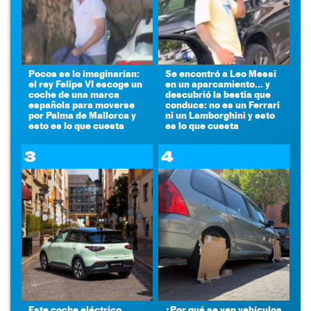
Pocos se lo imaginarían:
Se encontró a Leo Messi
el rey Felipe VI escoge un
en un aparcamiento... y
coche de una marca
descubrió la bestia que
española para moverse
conduce: no es un Ferrari
por Palma de Mallorca y
ni un Lamborghini y esto
esto es lo que cuesta
es lo que cuesta
3
4
Este coche eléctrico
¿Por qué se ven vehículos