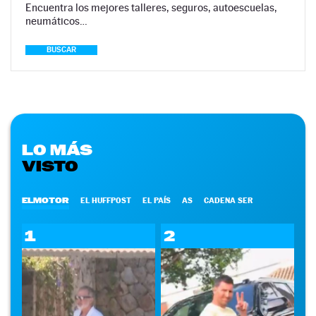
Encuentra los mejores talleres, seguros, autoescuelas,
neumáticos…
BUSCAR
LO MÁS
VISTO
ELMOTOR
EL HUFFPOST
EL PAÍS
AS
CADENA SER
1
2