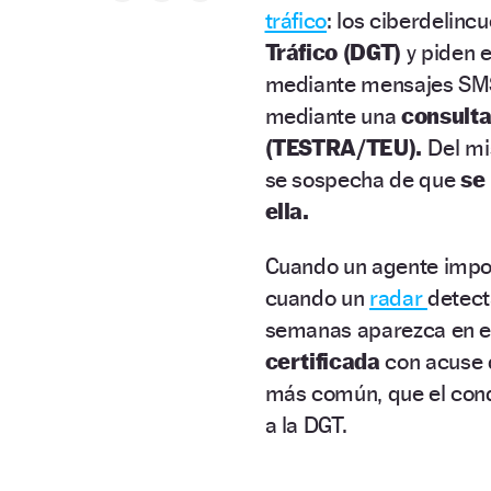
tráfico
: los ciberdelinc
Tráfico (DGT)
y piden 
mediante mensajes SMS.
mediante una
consulta
(TESTRA/TEU).
Del mi
se sospecha de que
se
ella.
Cuando un agente impone
cuando un
radar
detect
semanas aparezca en el
certificada
con acuse d
más común, que el cond
a la DGT.