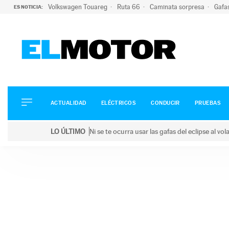
Volkswagen Touareg
Ruta 66
Caminata sorpresa
Gafa
ES NOTICIA:
ACTUALIDAD
ELÉCTRICOS
CONDUCIR
ACTUALIDAD
ELÉCTRICOS
CONDUCIR
PRUEBAS
PRUEBAS
Saltar
VIRALES
LO ÚLTIMO
Ni se te ocurra usar las gafas del eclipse al v
al
PODCAST
LO ÚLTIMO
Ni se te ocurra usar las gafas del eclipse al volant
contenido
MOTOS
TECNOLOGÍA
SUPERCOCHES
MOTORTV
PREMIOS
SERVICIOS