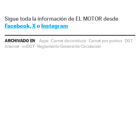
Sigue toda la información de EL MOTOR desde
Facebook
,
X
o
Instagram
ARCHIVADO EN
Apps
·
Carnet de conducir
·
Carnet por puntos
·
DGT
·
Internet
·
miDGT
·
Reglamento General de Circulación