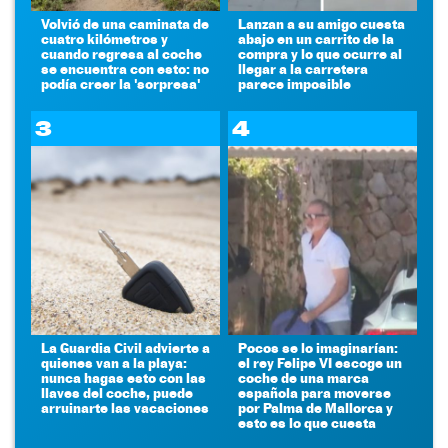
Volvió de una caminata de
Lanzan a su amigo cuesta
cuatro kilómetros y
abajo en un carrito de la
cuando regresa al coche
compra y lo que ocurre al
se encuentra con esto: no
llegar a la carretera
podía creer la 'sorpresa'
parece imposible
3
4
La Guardia Civil advierte a
Pocos se lo imaginarían:
quienes van a la playa:
el rey Felipe VI escoge un
nunca hagas esto con las
coche de una marca
llaves del coche, puede
española para moverse
arruinarte las vacaciones
por Palma de Mallorca y
esto es lo que cuesta