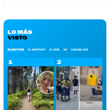
LO MÁS
VISTO
ELMOTOR
EL HUFFPOST
EL PAÍS
AS
CADENA SER
1
2