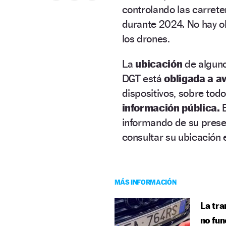
controlando las carret
durante 2024. No hay ol
los drones.
La
ubicación
de alguno
DGT está
obligada a av
dispositivos, sobre todo
información pública.
informando de su presen
consultar su ubicación 
MÁS INFORMACIÓN
La tra
no fun