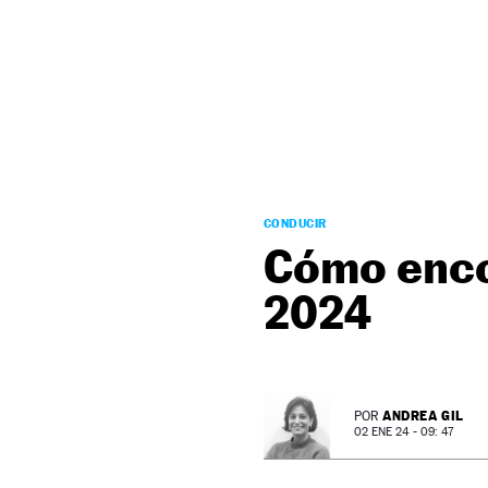
NEWSLETTER
SÍGUENOS
CONDUCIR
Cómo encon
2024
ANDREA GIL
POR
02 ENE 24 - 09: 47