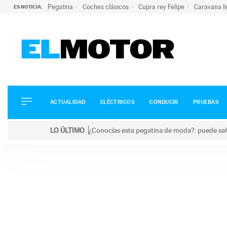
Pegatina
Coches clásicos
Cupra rey Felipe
Caravana l
ES NOTICIA:
ACTUALIDAD
ELÉCTRICOS
CONDUCIR
ACTUALIDAD
ELÉCTRICOS
CONDUCIR
PRUEBAS
PRUEBAS
Saltar
VIRALES
LO ÚLTIMO
¿Conocías esta pegatina de moda?: puede salv
al
PODCAST
LO ÚLTIMO
¿Conocías esta pegatina de moda?: puede salvar tu
contenido
MOTOS
TECNOLOGÍA
SUPERCOCHES
MOTORTV
PREMIOS
SERVICIOS