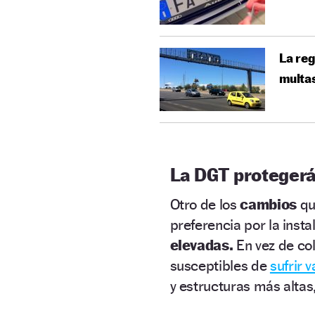
La regl
multas
La DGT protegerá
Otro de los
cambios
qu
preferencia por la insta
elevadas.
En vez de co
susceptibles de
sufrir 
y estructuras más alta