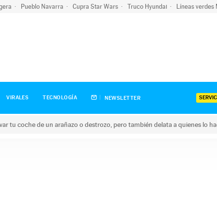
igera
Pueblo Navarra
Cupra Star Wars
Truco Hyundai
Líneas verdes
SERVIC
VIRALES
TECNOLOGÍA
NEWSLETTER
ar tu coche de un arañazo o destrozo, pero también delata a quienes lo h
 coche de un arañazo o destrozo, pero también delata a quienes 