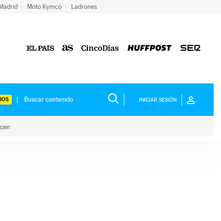
 Madrid
Moto Kymco
Ladrones
IOS
INICIAR SESIÓN
acen
lo hacen