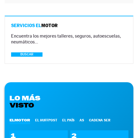
SERVICIOS EL
MOTOR
Encuentra los mejores talleres, seguros, autoescuelas,
neumáticos…
BUSCAR
LO MÁS
VISTO
ELMOTOR
EL HUFFPOST
EL PAÍS
AS
CADENA SER
1
2