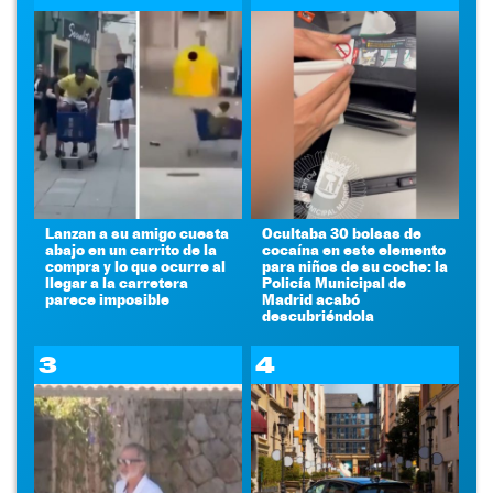
Lanzan a su amigo cuesta
Ocultaba 30 bolsas de
abajo en un carrito de la
cocaína en este elemento
compra y lo que ocurre al
para niños de su coche: la
llegar a la carretera
Policía Municipal de
parece imposible
Madrid acabó
descubriéndola
3
4