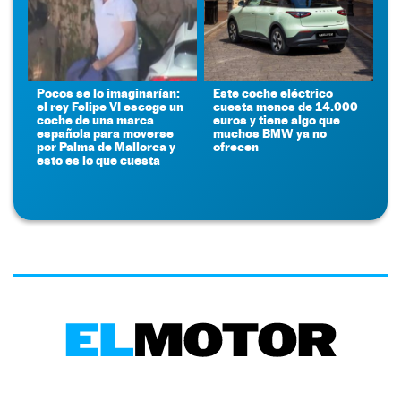
Pocos se lo imaginarían:
Este coche eléctrico
el rey Felipe VI escoge un
cuesta menos de 14.000
coche de una marca
euros y tiene algo que
española para moverse
muchos BMW ya no
por Palma de Mallorca y
ofrecen
esto es lo que cuesta