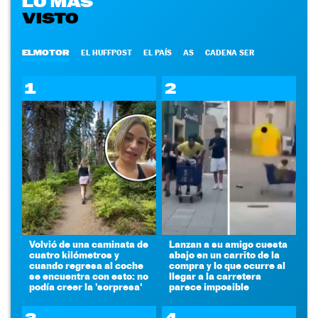
LO MÁS
VISTO
ELMOTOR
EL HUFFPOST
EL PAÍS
AS
CADENA SER
1
2
Volvió de una caminata de
Lanzan a su amigo cuesta
cuatro kilómetros y
abajo en un carrito de la
cuando regresa al coche
compra y lo que ocurre al
se encuentra con esto: no
llegar a la carretera
podía creer la 'sorpresa'
parece imposible