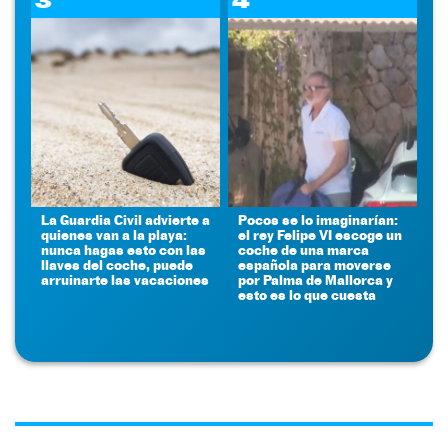
3
4
La Guardia Civil advierte a
Pocos se lo imaginarían:
quienes van a la playa:
el rey Felipe VI escoge un
nunca hagas esto con las
coche de una marca
llaves del coche, puede
española para moverse
arruinarte las vacaciones
por Palma de Mallorca y
esto es lo que cuesta