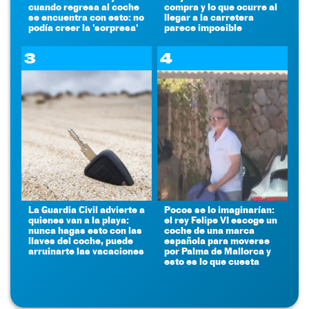
cuando regresa al coche
compra y lo que ocurre al
se encuentra con esto: no
llegar a la carretera
podía creer la 'sorpresa'
parece imposible
3
4
La Guardia Civil advierte a
Pocos se lo imaginarían:
quienes van a la playa:
el rey Felipe VI escoge un
nunca hagas esto con las
coche de una marca
llaves del coche, puede
española para moverse
arruinarte las vacaciones
por Palma de Mallorca y
esto es lo que cuesta