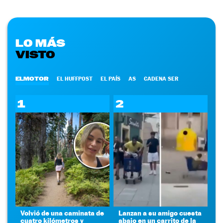
LO MÁS
VISTO
ELMOTOR
EL HUFFPOST
EL PAÍS
AS
CADENA SER
1
2
Volvió de una caminata de
Lanzan a su amigo cuesta
cuatro kilómetros y
abajo en un carrito de la