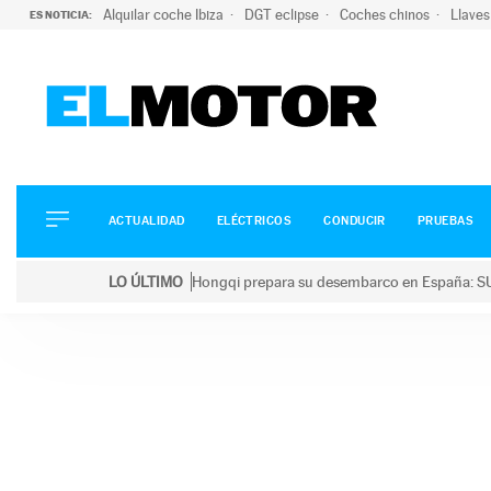
Alquilar coche Ibiza
DGT eclipse
Coches chinos
Llaves
ES NOTICIA:
ACTUALIDAD
ELÉCTRICOS
CONDUCIR
ACTUALIDAD
ELÉCTRICOS
CONDUCIR
PRUEBAS
PRUEBAS
Saltar
VIRALES
LO ÚLTIMO
Hongqi prepara su desembarco en España: SU
al
PODCAST
LO ÚLTIMO
Hongqi prepara su desembarco en España: SUV eléc
contenido
MOTOS
TECNOLOGÍA
SUPERCOCHES
MOTORTV
PREMIOS
SERVICIOS