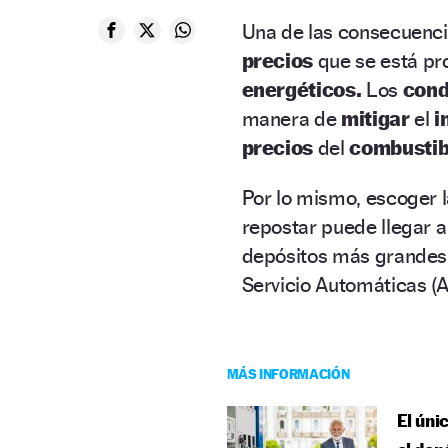
Una de las consecuenc
precios
que se está pr
energéticos.
Los
cond
manera de
mitigar
el
i
precios
del
combustib
Por lo mismo, escoger 
repostar puede llegar 
depósitos más grandes,
Servicio Automáticas (
MÁS INFORMACIÓN
El úni