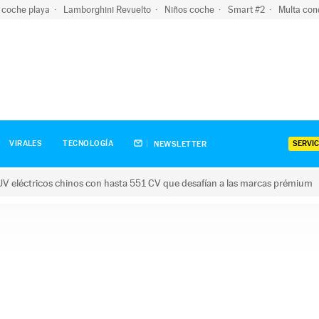
 coche playa
Lamborghini Revuelto
Niños coche
Smart #2
Multa con
SERVIC
VIRALES
TECNOLOGÍA
NEWSLETTER
V eléctricos chinos con hasta 551 CV que desafían a las marcas prémium
tricos chinos con hasta 551 CV que desafían a las marcas prém