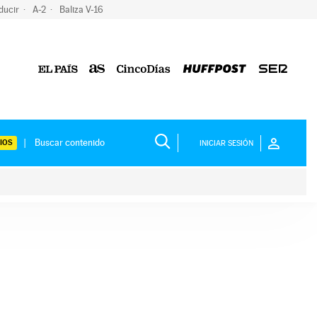
ducir
A-2
Baliza V-16
IOS
INICIAR SESIÓN
ium