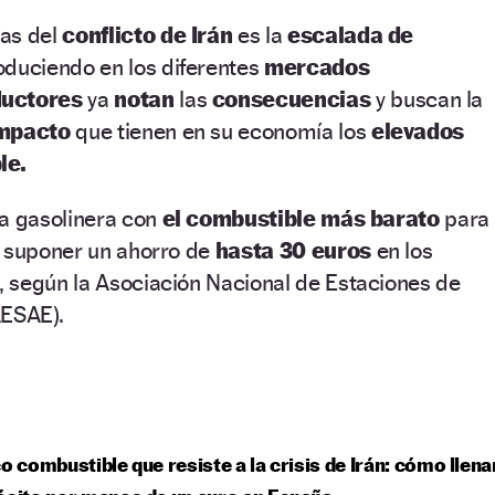
ias del
conflicto de Irán
es la
escalada de
oduciendo en los diferentes
mercados
uctores
ya
notan
las
consecuencias
y buscan la
mpacto
que tienen en su economía los
elevados
le.
la gasolinera con
el combustible más barato
para
a suponer un ahorro de
hasta 30 euros
en los
 según la Asociación Nacional de Estaciones de
AESAE).
co combustible que resiste a la crisis de Irán: cómo llena