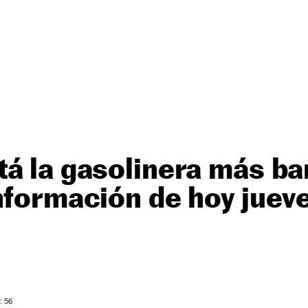
á la gasolinera más ba
nformación de hoy juev
: 56