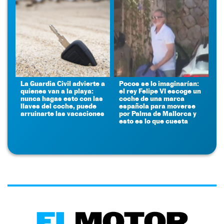
La Guardia Civil advierte a
Pocos se lo imaginarían:
quienes van a la playa:
el rey Felipe VI escoge un
nunca hagas esto con las
coche de una marca
llaves del coche, puede
española para moverse
arruinarte las vacaciones
por Palma de Mallorca y
esto es lo que cuesta