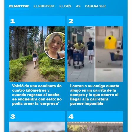
ELMOTOR
EL HUFFPOST
EL PAÍS
AS
CADENA SER
1
2
Volvió de una caminata de
Lanzan a su amigo cuesta
cuatro kilómetros y
abajo en un carrito de la
cuando regresa al coche
compra y lo que ocurre al
se encuentra con esto: no
llegar a la carretera
podía creer la 'sorpresa'
parece imposible
3
4