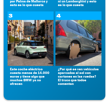
por Palma de Mallorca y
ni un Lamborghini y esto
esto es lo que cuesta
es lo que cuesta
3
4
Este coche eléctrico
¿Por qué se ven vehículos
cuesta menos de 14.000
aparcados al sol con
euros y tiene algo que
cartones en las ruedas?
muchos BMW ya no
El truco que todos
ofrecen
comentan