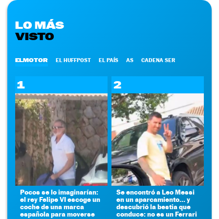
LO MÁS
VISTO
ELMOTOR
EL HUFFPOST
EL PAÍS
AS
CADENA SER
1
2
Pocos se lo imaginarían:
Se encontró a Leo Messi
el rey Felipe VI escoge un
en un aparcamiento... y
coche de una marca
descubrió la bestia que
española para moverse
conduce: no es un Ferrari