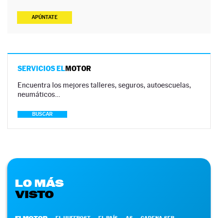
APÚNTATE
SERVICIOS EL
MOTOR
Encuentra los mejores talleres, seguros, autoescuelas,
neumáticos…
BUSCAR
LO MÁS
VISTO
ELMOTOR
EL HUFFPOST
EL PAÍS
AS
CADENA SER