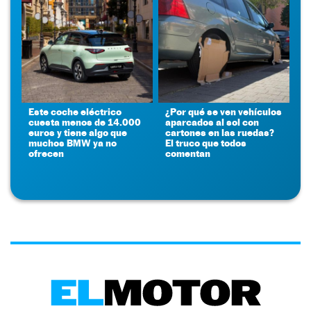
Este coche eléctrico
¿Por qué se ven vehículos
cuesta menos de 14.000
aparcados al sol con
euros y tiene algo que
cartones en las ruedas?
muchos BMW ya no
El truco que todos
ofrecen
comentan