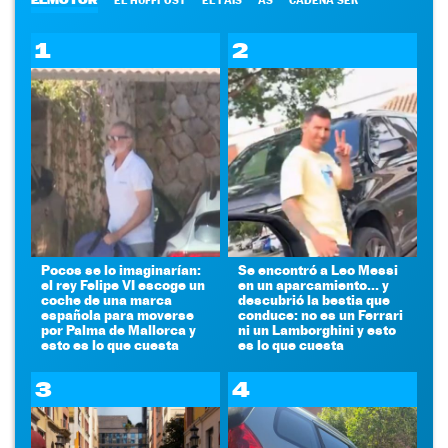
1
2
Pocos se lo imaginarían:
Se encontró a Leo Messi
el rey Felipe VI escoge un
en un aparcamiento... y
coche de una marca
descubrió la bestia que
española para moverse
conduce: no es un Ferrari
por Palma de Mallorca y
ni un Lamborghini y esto
esto es lo que cuesta
es lo que cuesta
3
4