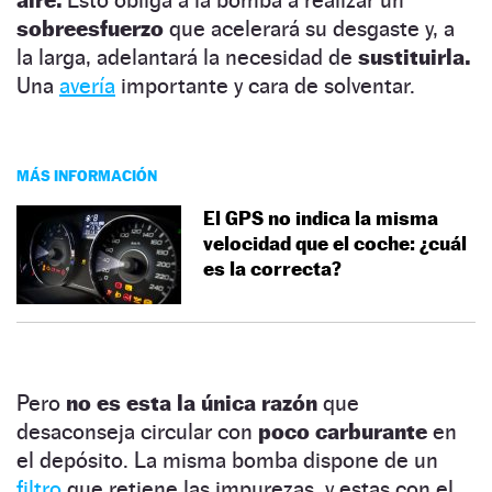
aire.
Esto obliga a la bomba a realizar un
sobreesfuerzo
que acelerará su desgaste y, a
la larga, adelantará la necesidad de
sustituirla.
Una
avería
importante y cara de solventar.
MÁS INFORMACIÓN
El GPS no indica la misma
velocidad que el coche: ¿cuál
es la correcta?
Pero
no es esta la única razón
que
desaconseja circular con
poco carburante
en
el depósito. La misma bomba dispone de un
filtro
que retiene las impurezas, y estas con el